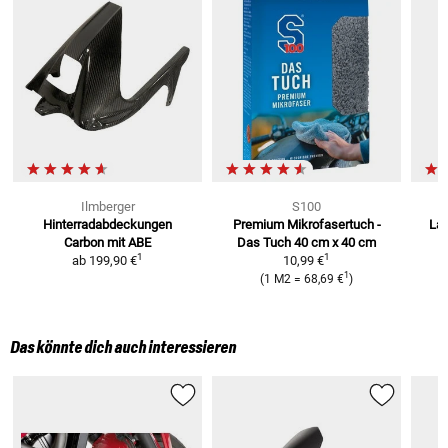
Ilmberger
S100
Hinterradabdeckungen
Premium Mikrofasertuch -
Lac
Carbon
mit ABE
Das Tuch
40 cm x 40 cm
1
1
ab
199,90 €
10,99 €
1
(
1 M2
=
68,69 €
)
Das könnte dich auch interessieren