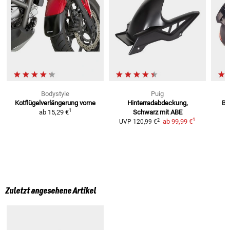
Bodystyle
Puig
Kotflügelverlängerung vorne
Hinterradabdeckung,
Bu
1
ab
15,29 €
Schwarz
mit ABE
1
2
ab
99,99 €
UVP
120,99 €
Zuletzt angesehene Artikel