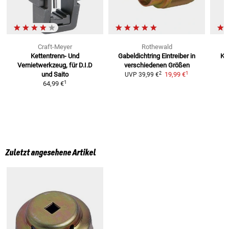
Craft-Meyer
Rothewald
Kettentrenn- Und
Gabeldichtring Eintreiber
in
Ke
Vernietwerkzeug, für D.I.D
verschiedenen Größen
1
2
und Saito
19,99 €
UVP
39,99 €
1
64,99 €
Zuletzt angesehene Artikel