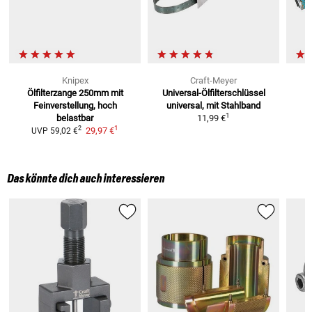
Knipex
Craft-Meyer
Ölfilterzange 250mm
mit
Universal-Ölfilterschlüssel
Feinverstellung, hoch
universal, mit Stahlband
1
belastbar
11,99 €
1
2
29,97 €
UVP
59,02 €
Das könnte dich auch interessieren