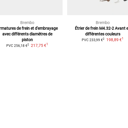
Brembo
Brembo
RTE)
rmatures de frein et d'embrayage
Étrier de frein M4.32-2 Avant
avec différents diamètres de
différentes couleurs
1
piston
198,89 €
2
PVC
233,99 €
1
217,75 €
2
PVC
256,18 €
39)
(LW6)