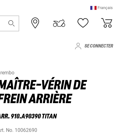
Français
SE CONNECTER
Brembo
MAÎTRE-VÉRIN DE
FREIN ARRIÈRE
ARR. 910.A90390 TITAN
rt. No.
10062690