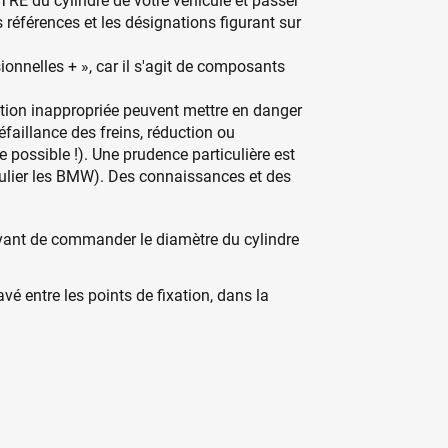
ÈTRE du cylindre de votre véhicule et passer
éférences et les désignations figurant sur
nnelles + », car il s'agit de composants
ation inappropriée peuvent mettre en danger
éfaillance des freins, réduction ou
possible !). Une prudence particulière est
culier les BMW). Des connaissances et des
 avant de commander le diamètre du cylindre
é entre les points de fixation, dans la