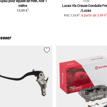
uyau pour liquide de frein, noir
1
TRW
mètre
Lucas Vis Creuse Conduite Fre
1
15,99 €
/Lucas
à partir de
3,99 €
2
PVC
7,10 €
TURE)
resser
 (STONE)