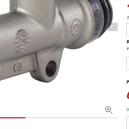
T
S
v
P
D