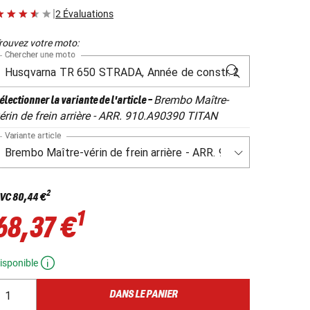
|
2 Évaluations
rouvez votre moto:
Chercher une moto
Brembo Maître-
électionner la variante de l'article
-
érin de frein arrière - ARR. 910.A90390 TITAN
Variante article
2
VC
80,44 €
1
68,37 €
isponible
DANS LE PANIER