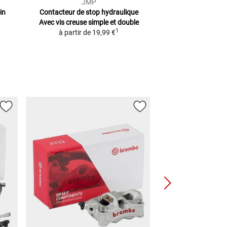
JMP
LS
in
Contacteur de stop hydraulique
Contacteur De St
Avec vis creuse simple et double
19,95
1
1
à partir de
19,99 €