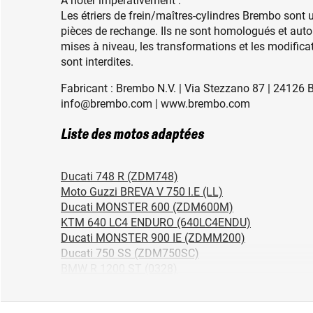
À noter impérativement :
Les étriers de frein/maîtres-cylindres Brembo sont
pièces de rechange. Ils ne sont homologués et autor
mises à niveau, les transformations et les modifica
sont interdites.
Fabricant : Brembo N.V. | Via Stezzano 87 | 24126 B
info@brembo.com | www.brembo.com
Liste des motos adaptées
Ducati 748 R (ZDM748)
Moto Guzzi BREVA V 750 I.E (LL)
Ducati MONSTER 600 (ZDM600M)
KTM 640 LC4 ENDURO (640LC4ENDU)
Ducati MONSTER 900 IE (ZDMM200)
Ducati 750 SS (ZDM750SC)
BMW R 1200 ST (0328)
Ducati MONSTER 900 (ZDM900M)
Ducati PANIGALE 1199 (1199)