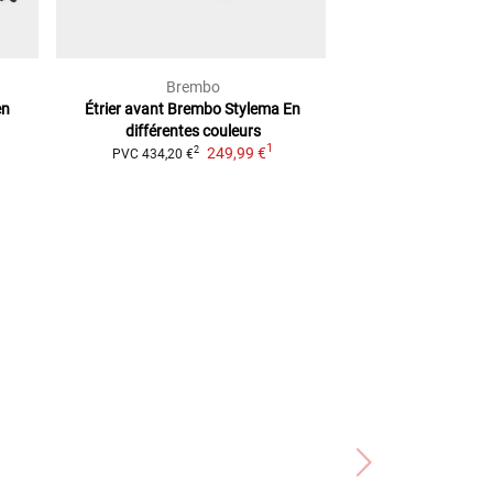
Brembo
Brem
en
Étrier avant Brembo Stylema
En
ÉTRIER FREIN
différentes couleurs
2
PVC
348,28 €
1
249,99 €
2
PVC
434,20 €