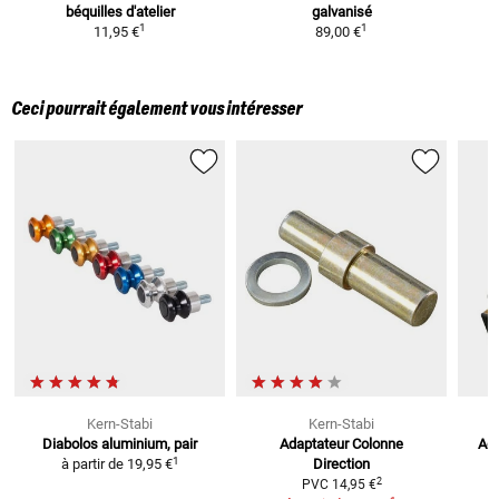
béquilles d'atelier
galvanisé
1
1
11,95 €
89,00 €
Ceci pourrait également vous intéresser
Kern-Stabi
Kern-Stabi
Diabolos
aluminium, pair
Adaptateur Colonne
Ada
1
à partir de
19,95 €
Direction
2
PVC
14,95 €