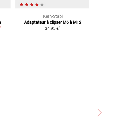
Kern-Stabi
Rothe
n
Adaptateur à clipser M6 à M12
Adaptateur Po
1
1
34,95 €
2
PVC
6,99 €