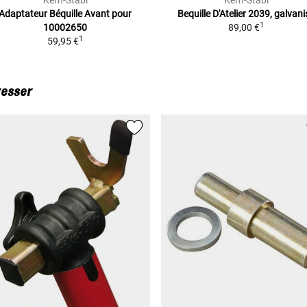
Kern-Stabi
Kern-Stabi
Adaptateur Béquille Avant
pour
Bequille D'Atelier 2039,
galvani
1
10002650
89,00 €
1
59,95 €
resser