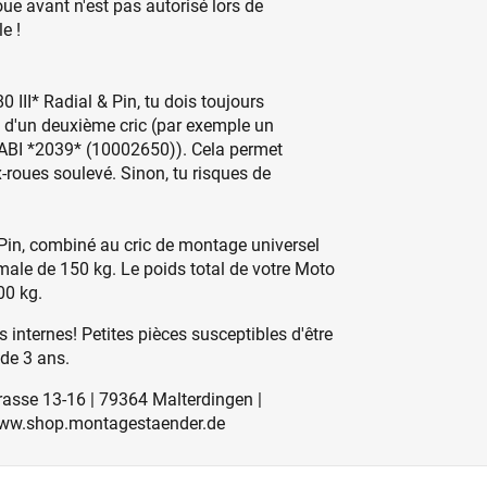
ue avant n'est pas autorisé lors de
e !
 III* Radial & Pin, tu dois toujours
e d'un deuxième cric (par exemple un
ABI *2039* (10002650)). Cela permet
-roues soulevé. Sinon, tu risques de
Pin, combiné au cric de montage universel
le de 150 kg. Le poids total de votre Moto
00 kg.
 internes! Petites pièces susceptibles d'être
 de 3 ans.
rasse 13-16 | 79364 Malterdingen |
 www.shop.montagestaender.de