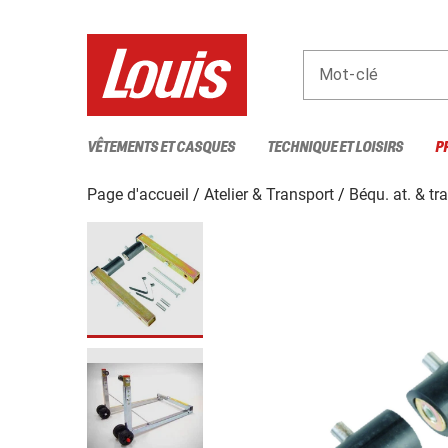
Mot-clé
VÊTEMENTS ET CASQUES
TECHNIQUE ET LOISIRS
P
Page d'accueil
Atelier & Transport
Béqu. at. & t