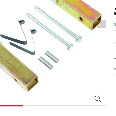
D
1
F