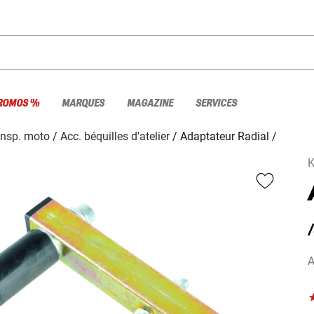
ROMOS %
MARQUES
MAGAZINE
SERVICES
ransp. moto
Acc. béquilles d'atelier
Adaptateur Radial /
K
/
A