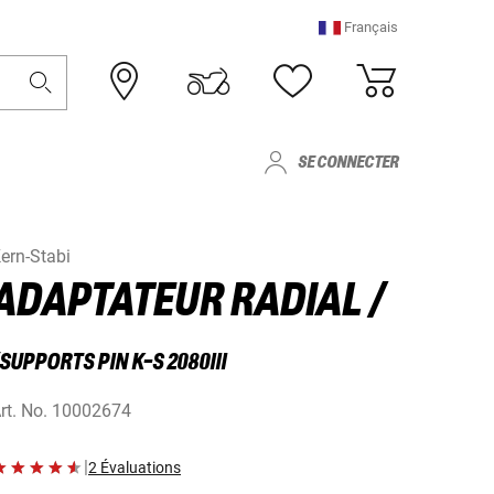
Français
SE CONNECTER
ern-Stabi
ADAPTATEUR RADIAL /
SUPPORTS PIN K-S 2080III
rt. No.
10002674
|
2 Évaluations