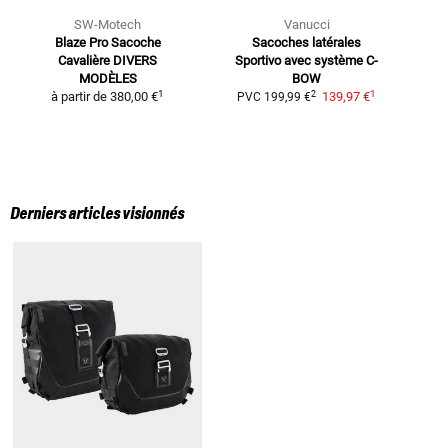
SW-Motech
Vanucci
Blaze Pro Sacoche
Sacoches latérales
K
Cavalière
DIVERS
Sportivo
avec système C-
N
MODÈLES
BOW
1
1
2
à partir de
380,00 €
139,97 €
PVC
199,99 €
Derniers articles visionnés