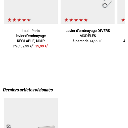
Louis Parts
Levier d'embrayage
DIVERS
levier d'embrayage
MODÈLES
S
1
RÉGLABLE, NOIR
à partir de
14,99 €
AB
1
2
19,99 €
PVC
39,99 €
Derniers articles visionnés