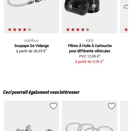
stahlbus
K&N
Soupape De Vidange
Filtres À Huile À Cartouche
1
à partir de
36,95 €
pour différents véhicules
2
PVC
12,99 €
1
à partir de
9,99 €
Ceci pourrait également vous intéresser