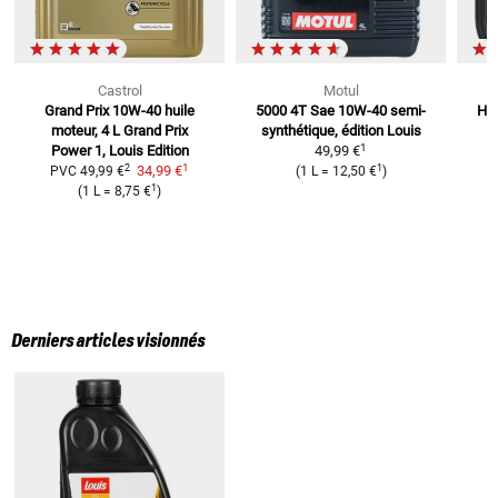
Castrol
Motul
Grand Prix 10W-40 huile
5000 4T Sae 10W-40
semi-
Hui
moteur, 4 L
Grand Prix
synthétique, édition Louis
1
Power 1, Louis Edition
49,99 €
1
2
1
34,99 €
PVC
49,99 €
(
1 L
=
12,50 €
)
1
(
1 L
=
8,75 €
)
Derniers articles visionnés