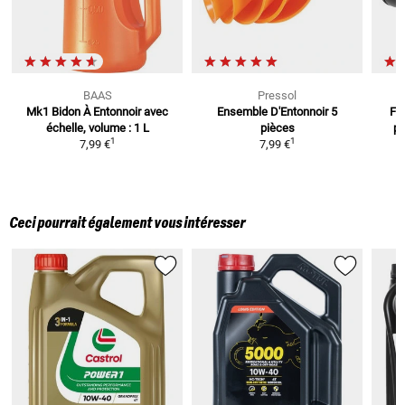
BAAS
Pressol
Mk1 Bidon À Entonnoir
avec
Ensemble D'Entonnoir
5
Fil
échelle, volume : 1 L
pièces
po
1
1
7,99 €
7,99 €
Ceci pourrait également vous intéresser