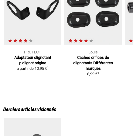
PROTECH
Louis
Adaptateur clignotant
Caches orifices de
R
p.clignot origine
clignotants
Différentes
1
à partir de
10,95 €
marques
1
8,99 €
Derniers articles visionnés