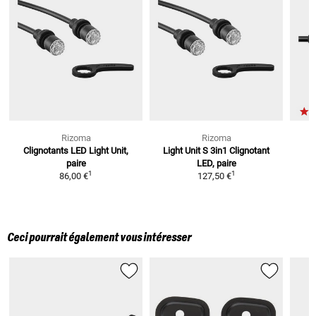
Rizoma
Rizoma
Clignotants LED Light Unit,
Light Unit S 3in1 Clignotant
paire
LED, paire
1
1
86,00 €
127,50 €
Ceci pourrait également vous intéresser