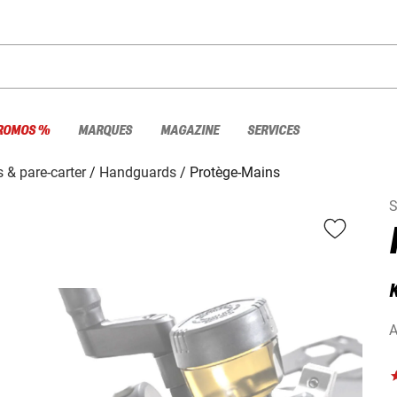
ROMOS %
MARQUES
MAGAZINE
SERVICES
 & pare-carter
Handguards
Protège-Mains
S
A