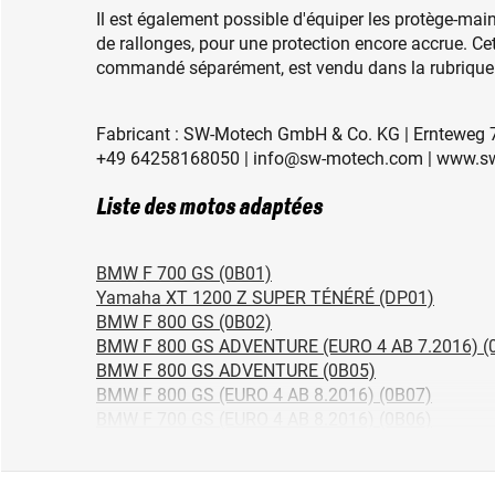
Il est également possible d'équiper les protège-ma
de rallonges, pour une protection encore accrue. Cet
commandé séparément, est vendu dans la rubrique : 
Fabricant : SW-Motech GmbH & Co. KG | Ernteweg 7
+49 64258168050 | info@sw-motech.com | www.s
Liste des motos adaptées
BMW F 700 GS (0B01)
Yamaha XT 1200 Z SUPER TÉNÉRÉ (DP01)
BMW F 800 GS (0B02)
BMW F 800 GS ADVENTURE (EURO 4 AB 7.2016) (
BMW F 800 GS ADVENTURE (0B05)
BMW F 800 GS (EURO 4 AB 8.2016) (0B07)
BMW F 700 GS (EURO 4 AB 8.2016) (0B06)