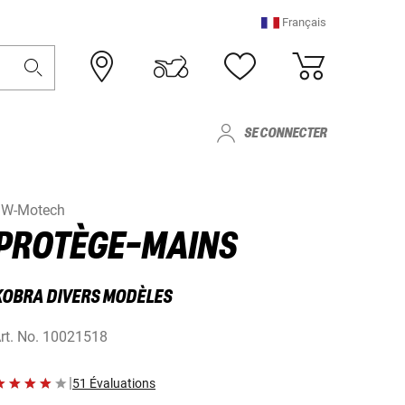
Français
SE CONNECTER
W-Motech
PROTÈGE-MAINS
KOBRA DIVERS MODÈLES
rt. No.
10021518
|
51 Évaluations