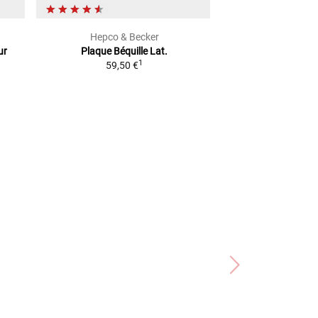
Hepco & Becker
ACER
ur
Plaque Béquille Lat.
Guide-c
1
59,50 €
à par
2
PVC
52,95 €