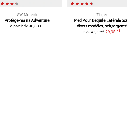
SW-Motech
Zieger
Protège-mains Adventure
Pied Pour Béquille Latérale
po
1
à partir de
40,00 €
divers modèles, noir/argenté
1
29,95 €
2
PVC
47,00 €