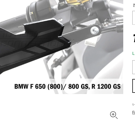
T
L
1
F