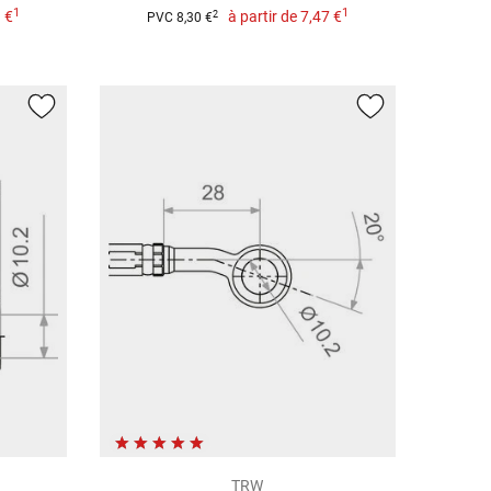
1
1
 €
à partir de
7,47 €
2
PVC 8,30 €
TRW