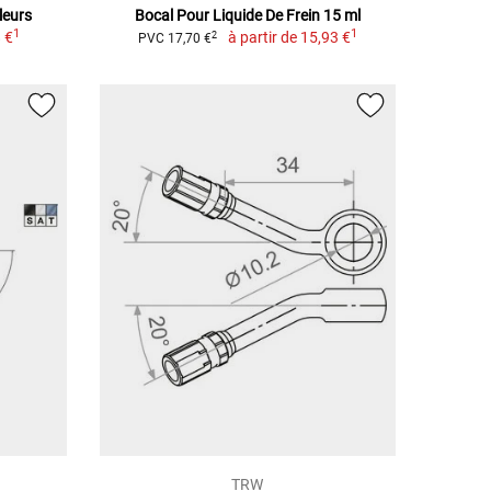
leurs
Bocal Pour Liquide De Frein 15 ml
1
1
 €
à partir de
15,93 €
2
PVC 17,70 €
TRW