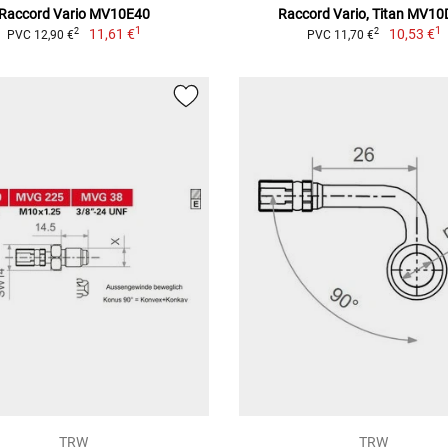
Raccord Vario MV10E40
Raccord Vario, Titan MV1
1
1
11,61 €
10,53 €
2
2
PVC 12,90 €
PVC 11,70 €
TRW
TRW