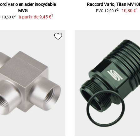
ord Vario en acier inoxydable
Raccord Vario, Titan MV1
1
MVG
10,80 €
2
PVC 12,00 €
1
à partir de
9,45 €
2
 10,50 €