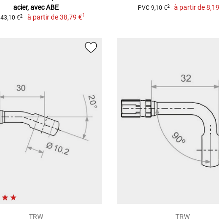
acier, avec ABE
à partir de
8,19
2
PVC 9,10 €
1
à partir de
38,79 €
2
43,10 €
TRW
TRW