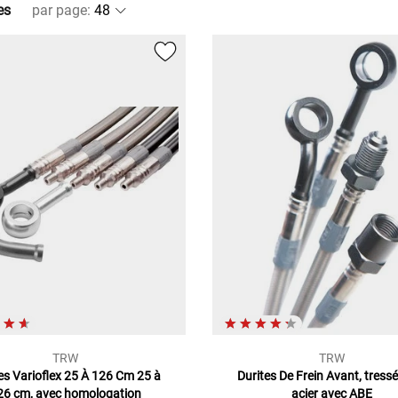
es
par page
:
TRW
TRW
es Varioflex 25 À 126 Cm 25 à
Durites De Frein Avant, tress
26 cm, avec homologation
acier avec ABE