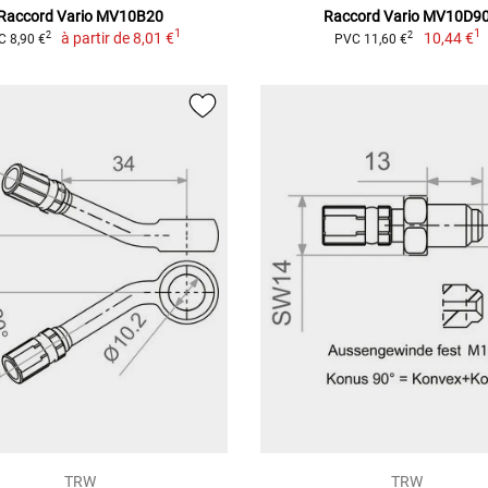
Raccord Vario MV10B20
Raccord Vario MV10D9
1
1
à partir de
8,01 €
10,44 €
2
2
 8,90 €
PVC 11,60 €
TRW
TRW