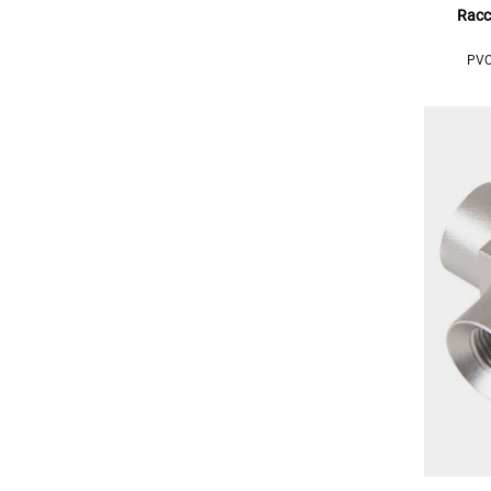
Racc
PVC