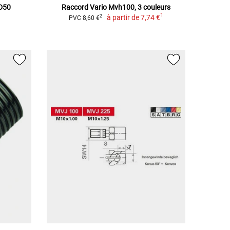
0D50
Raccord Vario Mvh100, 3 couleurs
1
à partir de
7,74 €
2
PVC 8,60 €