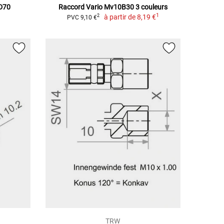
0D70
Raccord Vario Mv10B30 3 couleurs
1
à partir de
8,19 €
2
PVC 9,10 €
TRW