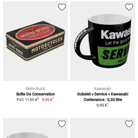
Moto-Guzzi
Kawasaki
Boîte De Conservation
Gobelet « Service » Kawasaki
1
2
9,99 €
Contenance : 0,33 litre
PVC 11,95 €
1
9,95 €