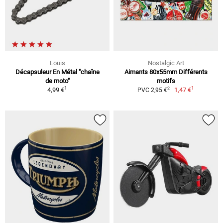
Louis
Nostalgic Art
Décapsuleur En Métal "chaîne
Aimants 80x55mm Différents
de moto"
motifs
1
1
2
4,99 €
1,47 €
PVC 2,95 €