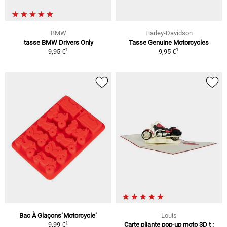
BMW
Harley-Davidson
tasse BMW Drivers Only
Tasse Genuine Motorcycles
1
1
9,95 €
9,95 €
Bac À Glaçons"Motorcycle"
Louis
1
9,99 €
Carte pliante pop-up moto 3D t :