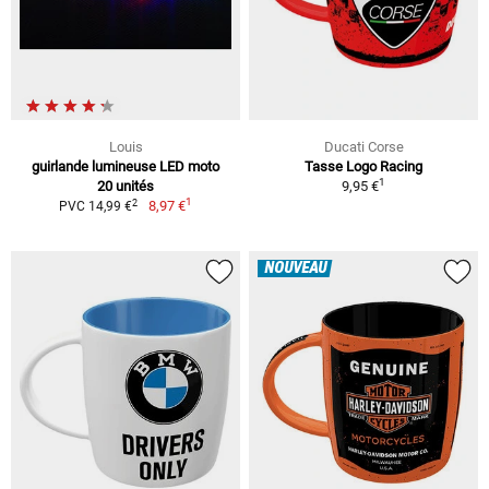
Louis
Ducati Corse
guirlande lumineuse LED moto
Tasse Logo Racing
1
20 unités
9,95 €
1
2
8,97 €
PVC 14,99 €
NOUVEAU