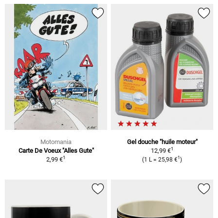
Motomania
Gel douche "huile moteur"
1
Carte De Voeux "Alles Gute"
12,99 €
1
1
2,99 €
(1 L = 25,98 €
)