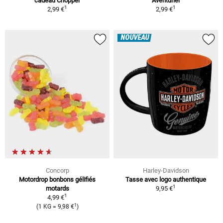
cadeau Chopper
Aventurier
1
1
2,99 €
2,99 €
NOUVEAU
Concorp
Harley-Davidson
Motordrop bonbons gélifiés
Tasse avec logo authentique
1
motards
9,95 €
1
4,99 €
1
(1 KG = 9,98 €
)