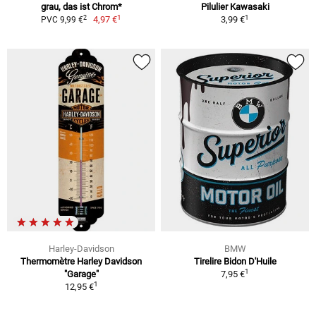
grau, das ist Chrom*
Pilulier Kawasaki
1
1
2
4,97 €
3,99 €
PVC 9,99 €
Harley-Davidson
BMW
Thermomètre Harley Davidson
Tirelire Bidon D'Huile
1
"Garage"
7,95 €
1
12,95 €