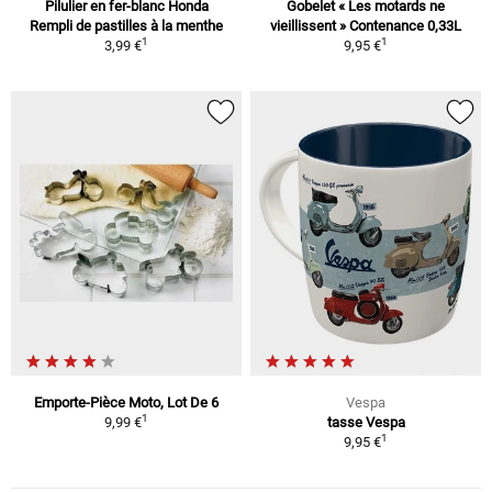
Pilulier en fer-blanc Honda
Gobelet « Les motards ne
Rempli de pastilles à la menthe
vieillissent » Contenance 0,33L
1
1
3,99 €
9,95 €
Emporte-Pièce Moto, Lot De 6
Vespa
1
9,99 €
tasse Vespa
1
9,95 €