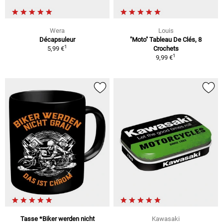
Wera
Louis
Décapsuleur
"Moto" Tableau De Clés, 8
1
5,99 €
Crochets
1
9,99 €
Tasse *Biker werden nicht
Kawasaki