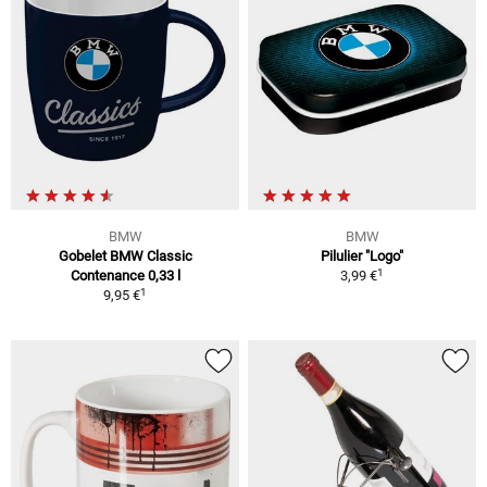
BMW
BMW
Gobelet BMW Classic
Pilulier "Logo"
1
Contenance 0,33 l
3,99 €
1
9,95 €