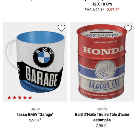
12 X 18 Cm
1
2
3,97 €
PVC 6,99 €
BMW
Honda
tasse BMW "Garage"
Baril D'Huile Tirelire Tôle d'acier
1
9,95 €
estampée
1
7,95 €