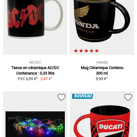
AC/DC
Honda
Tasse en céramique AC/DC
Mug Céramique Contenu
Contenance : 0,33 litre
300 ml
1
1
2
3,47 €
9,95 €
PVC 6,99 €
NOUVEAU