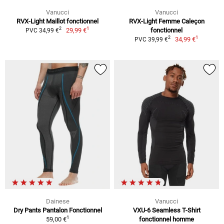
Vanucci
Vanucci
RVX-Light Maillot fonctionnel
RVX-Light Femme Caleçon
1
2
29,99 €
fonctionnel
PVC 34,99 €
1
2
34,99 €
PVC 39,99 €
Dainese
Vanucci
Dry Pants Pantalon Fonctionnel
VXU-6 Seamless T-Shirt
1
59,00 €
fonctionnel homme