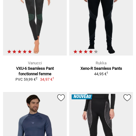
Vanucci
Rukka
VXU-6 Seamless Pant
Xeno-R Seamless Pants
1
fonctionnel femme
44,95 €
1
2
34,97 €
PVC 59,99 €
NOUVEAU