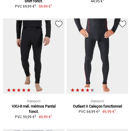
Shirt fonct.
44,95 €
1
2
59,99 €
PVC 69,99 €
Vanucci
Vanucci
VXU-8 mél. mérinos Pantal
Outlast II Caleçon fonctionnel
1
2
fonct.
49,99 €
PVC 64,99 €
1
2
49,99 €
PVC 59,99 €