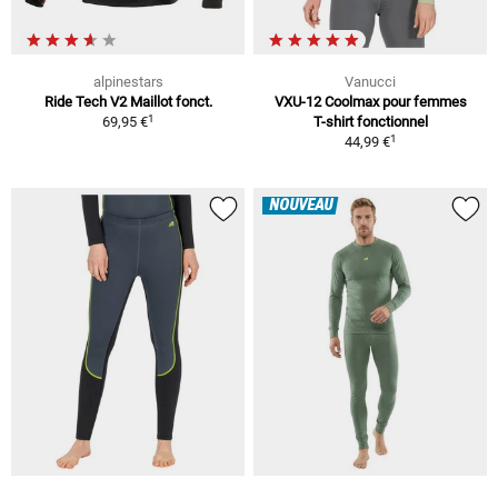
alpinestars
Vanucci
Ride Tech V2 Maillot fonct.
VXU-12 Coolmax pour femmes
1
69,95 €
T-shirt fonctionnel
1
44,99 €
NOUVEAU