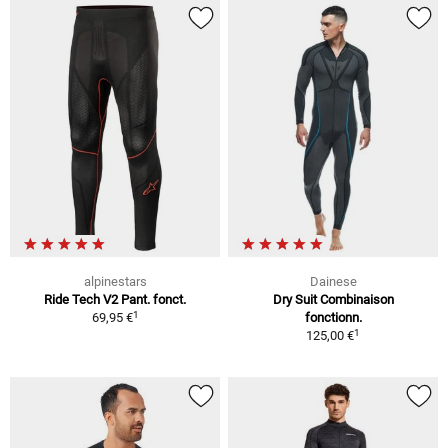
alpinestars
Dainese
Ride Tech V2 Pant. fonct.
Dry Suit Combinaison
1
69,95 €
fonctionn.
1
125,00 €