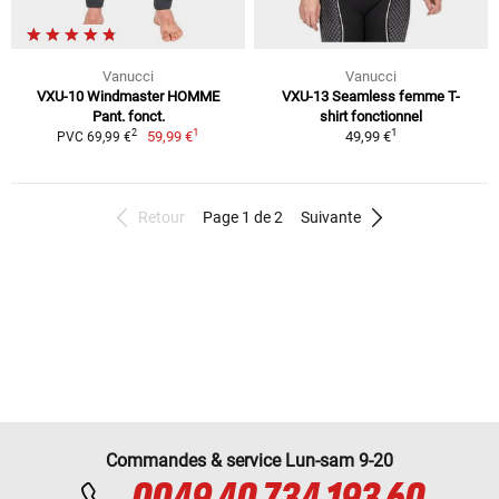
Vanucci
Vanucci
VXU-10 Windmaster HOMME
VXU-13 Seamless femme T-
Pant. fonct.
shirt fonctionnel
1
1
2
59,99 €
49,99 €
PVC 69,99 €
Retour
Page 1 de 2
Suivante
Commandes & service Lun-sam 9-20