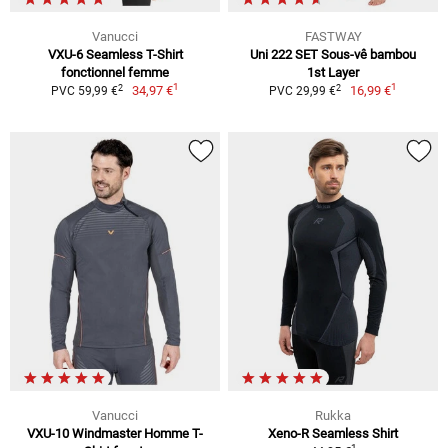
Vanucci
FASTWAY
VXU-6 Seamless T-Shirt
Uni 222 SET Sous-vê bambou
fonctionnel femme
1st Layer
1
1
2
2
34,97 €
16,99 €
PVC 59,99 €
PVC 29,99 €
Vanucci
Rukka
VXU-10 Windmaster Homme T-
Xeno-R Seamless Shirt
1