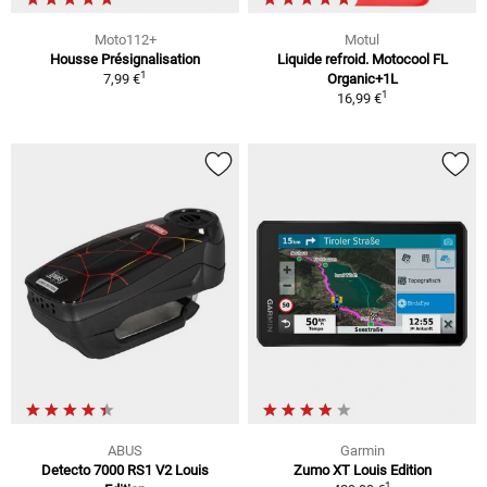
Moto112+
Motul
Housse Présignalisation
Liquide refroid. Motocool FL
1
7,99 €
Organic+1L
1
16,99 €
ABUS
Garmin
Detecto 7000 RS1 V2 Louis
Zumo XT Louis Edition
1