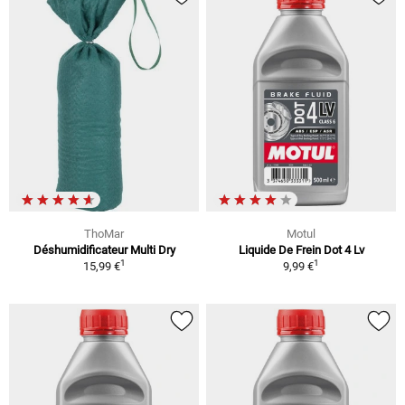
ThoMar
Motul
Déshumidificateur Multi Dry
Liquide De Frein Dot 4 Lv
1
1
15,99 €
9,99 €