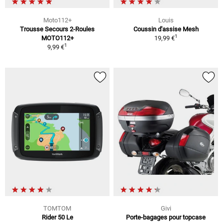
Moto112+
Louis
Trousse Secours 2-Roules
Coussin d'assise Mesh
1
MOTO112+
19,99 €
1
9,99 €
TOMTOM
Givi
Rider 50 Le
Porte-bagages pour topcase