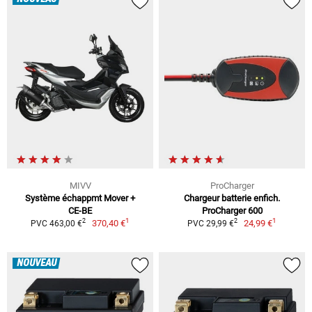
MIVV
ProCharger
Système échappmt Mover +
Chargeur batterie enfich.
CE-BE
ProCharger 600
1
1
2
2
370,40 €
24,99 €
PVC 463,00 €
PVC 29,99 €
NOUVEAU