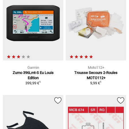
Garmin
Moto112+
Zumo 396Lmt-S Eu Louis
Trousse Secours 2-Roules
Edition
MOTO112+
1
1
399,99 €
9,99 €