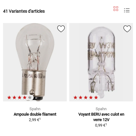
41 Variantes d'articles
Spahn
Spahn
Ampoule double filament
Voyant BERU avec culot en
1
2,99 €
verre 12V
1
0,99 €