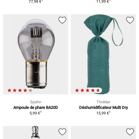
1
1
77,98 €
11,99 €
Spahn
ThoMar
Ampoule de phare BA20D
Déshumidificateur Multi Dry
1
1
5,99 €
15,99 €