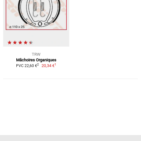
TRW
Mâchoires Organiques
1
2
20,34 €
PVC 22,60 €