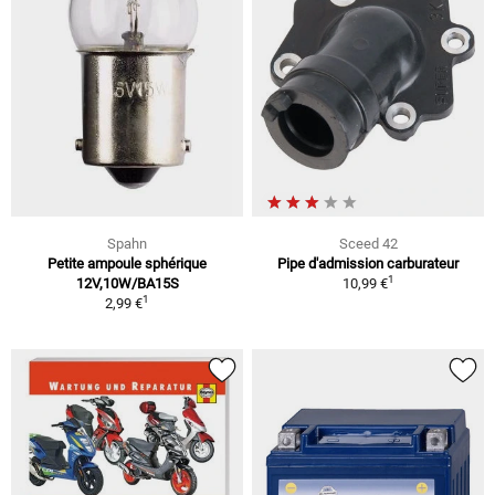
Spahn
Sceed 42
Petite ampoule sphérique
Pipe d'admission carburateur
1
12V,10W/BA15S
10,99 €
1
2,99 €