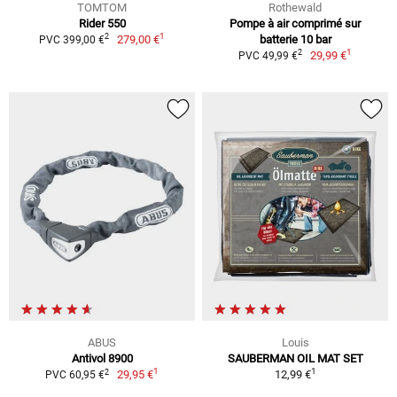
TOMTOM
Rothewald
Rider 550
Pompe à air comprimé sur
1
2
279,00 €
batterie 10 bar
PVC 399,00 €
1
2
29,99 €
PVC 49,99 €
ABUS
Louis
Antivol 8900
SAUBERMAN OIL MAT SET
1
1
2
29,95 €
12,99 €
PVC 60,95 €