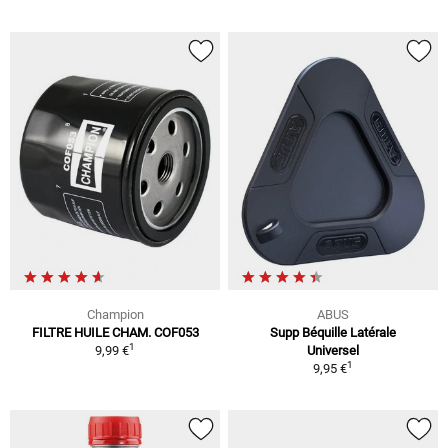
Champion
ABUS
FILTRE HUILE CHAM. COF053
Supp Béquille Latérale
1
9,99 €
Universel
1
9,95 €