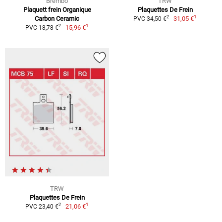
Brembo
TRW
Plaquett frein Organique
Plaquettes De Frein
1
2
Carbon Ceramic
31,05 €
PVC 34,50 €
1
2
15,96 €
PVC 18,78 €
TRW
Plaquettes De Frein
1
2
21,06 €
PVC 23,40 €