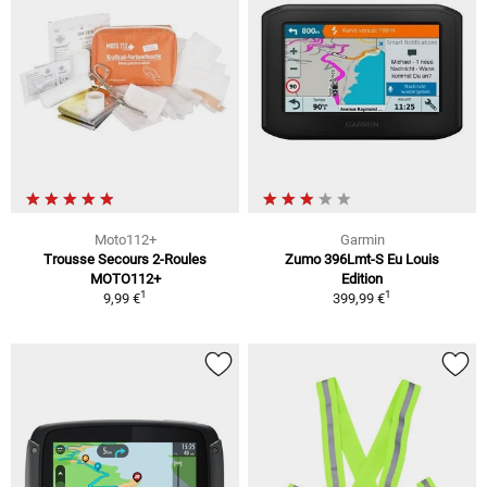
Moto112+
Garmin
Trousse Secours 2-Roules
Zumo 396Lmt-S Eu Louis
MOTO112+
Edition
1
1
9,99 €
399,99 €