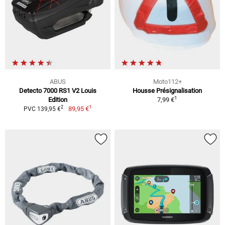
ABUS
Moto112+
Detecto 7000 RS1 V2 Louis
Housse Présignalisation
1
Edition
7,99 €
1
2
89,95 €
PVC 139,95 €