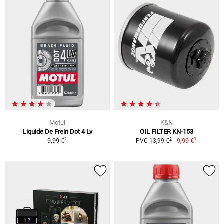
Motul
K&N
Liquide De Frein Dot 4 Lv
OIL FILTER KN-153
1
1
2
9,99 €
9,99 €
PVC 13,99 €