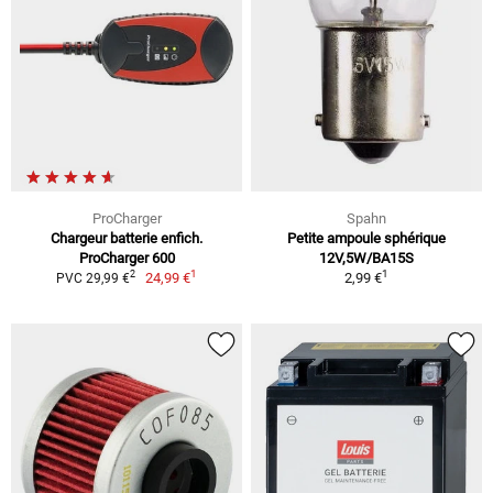
ProCharger
Spahn
Chargeur batterie enfich.
Petite ampoule sphérique
ProCharger 600
12V,5W/BA15S
1
1
2
24,99 €
2,99 €
PVC 29,99 €