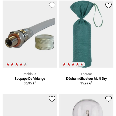
stahlbus
ThoMar
Soupape De Vidange
Déshumidificateur Multi Dry
1
1
36,95 €
15,99 €