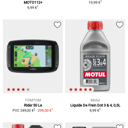
1
MOTO112+
19,99 €
1
9,99 €
TOMTOM
Motul
Rider 50 Le
Liquide De Frein Dot 3 & 4, 0,5L
1
1
2
299,00 €
9,99 €
PVC 349,00 €