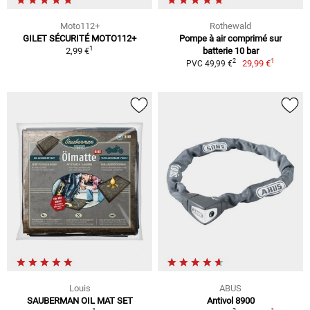
Moto112+
Rothewald
GILET SÉCURITÉ MOTO112+
Pompe à air comprimé sur
1
2,99 €
batterie 10 bar
1
2
29,99 €
PVC 49,99 €
Louis
ABUS
SAUBERMAN OIL MAT SET
Antivol 8900