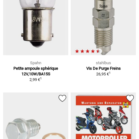
Spahn
stahlbus
Petite ampoule sphérique
Vis De Purge Freins
1
12V,10W/BA15S
26,95 €
1
2,99 €