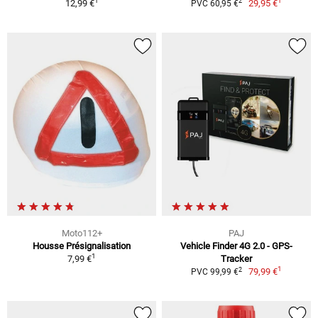
1
1
2
12,99 €
29,95 €
PVC 60,95 €
Moto112+
PAJ
Housse Présignalisation
Vehicle Finder 4G 2.0 - GPS-
1
7,99 €
Tracker
1
2
79,99 €
PVC 99,99 €