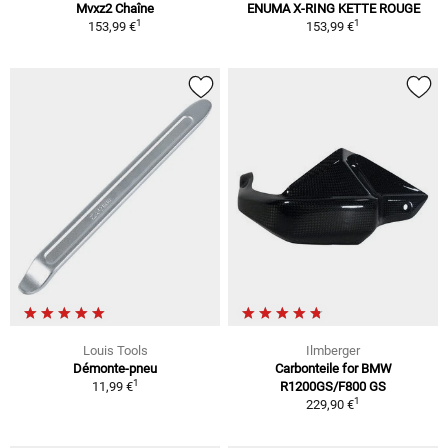
Mvxz2 Chaîne
ENUMA X-RING KETTE ROUGE
1
1
153,99 €
153,99 €
Louis Tools
Ilmberger
Démonte-pneu
Carbonteile for BMW
1
11,99 €
R1200GS/F800 GS
1
229,90 €