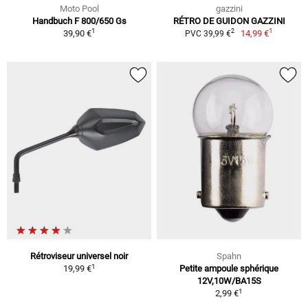
Moto Pool
gazzini
Handbuch F 800/650 Gs
RÉTRO DE GUIDON GAZZINI
1
1
2
39,90 €
14,99 €
PVC 39,99 €
Rétroviseur universel noir
Spahn
1
19,99 €
Petite ampoule sphérique
12V,10W/BA15S
1
2,99 €