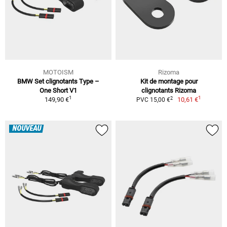
MOTOISM
Rizoma
BMW Set clignotants Type –
Kit de montage pour
One Short V1
clignotants Rizoma
1
1
2
149,90 €
10,61 €
PVC 15,00 €
NOUVEAU