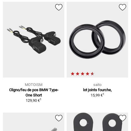
MOTOISM
saito
Cligno/feu de pos BMW Type-
lot joints fourche,
1
One Short
15,99 €
1
129,90 €