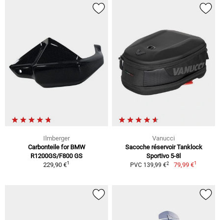
Ilmberger
Vanucci
Carbonteile for BMW
Sacoche réservoir Tanklock
R1200GS/F800 GS
Sportivo 5-8l
1
1
2
229,90 €
79,99 €
PVC 139,99 €