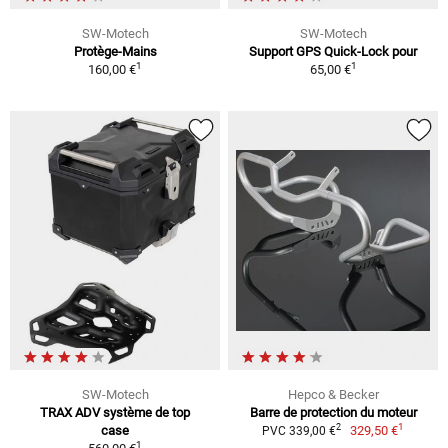
SW-Motech
SW-Motech
Protège-Mains
Support GPS Quick-Lock pour
1
1
160,00 €
65,00 €
SW-Motech
Hepco & Becker
TRAX ADV système de top
Barre de protection du moteur
1
2
case
329,50 €
PVC 339,00 €
1