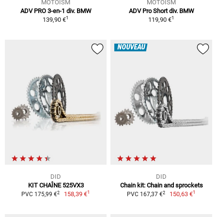
MOTOISM
MOTOISM
ADV PRO 3-en-1 div. BMW
ADV Pro Short div. BMW
1
1
139,90 €
119,90 €
NOUVEAU
DID
DID
KIT CHAÎNE 525VX3
Chain kit: Chain and sprockets
1
1
2
2
158,39 €
150,63 €
PVC 175,99 €
PVC 167,37 €