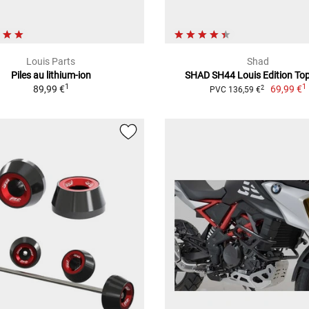
Louis Parts
Shad
Piles au lithium-ion
SHAD SH44 Louis Edition To
1
1
89,99 €
69,99 €
2
PVC 136,59 €