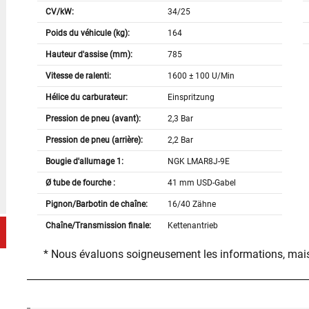
CV/kW:
34/25
Poids du véhicule (kg):
164
Hauteur d'assise (mm):
785
Vitesse de ralenti:
1600 ± 100 U/Min
Hélice du carburateur:
Einspritzung
Pression de pneu (avant):
2,3 Bar
Pression de pneu (arrière):
2,2 Bar
Bougie d'allumage 1:
NGK LMAR8J-9E
Ø tube de fourche :
41 mm USD-Gabel
Pignon/Barbotin de chaîne:
16/40 Zähne
Chaîne/Transmission finale:
Kettenantrieb
* Nous évaluons soigneusement les informations, mais