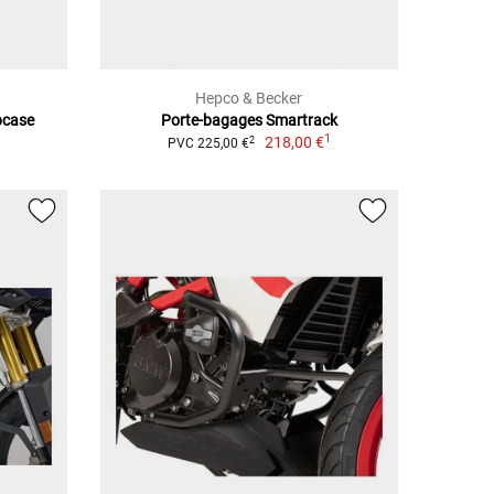
Hepco & Becker
pcase
Porte-bagages Smartrack
1
218,00 €
2
PVC 225,00 €