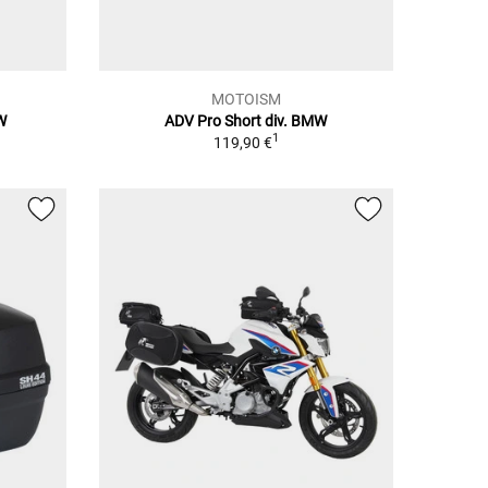
MOTOISM
W
ADV Pro Short div. BMW
1
119,90 €