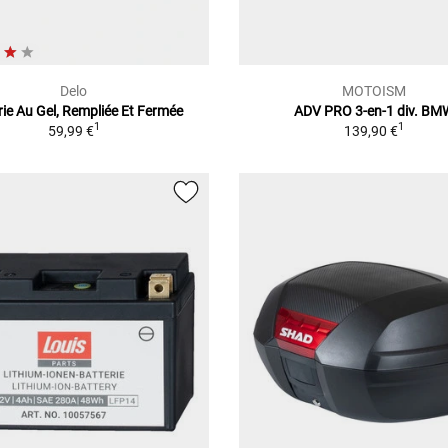
Delo
MOTOISM
rie Au Gel, Rempliée Et Fermée
ADV PRO 3-en-1 div. BM
1
1
59,99 €
139,90 €