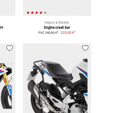
Hepco & Becker
CH
Engine crash bar
1
235,00 €
2
PVC 240,00 €