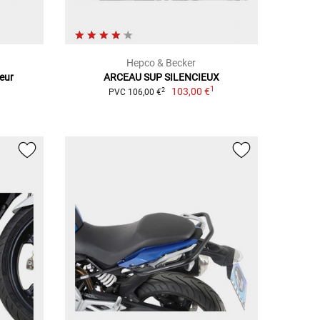
Hepco & Becker
eur
ARCEAU SUP SILENCIEUX
1
1
103,00 €
2
PVC 106,00 €