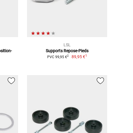
LSL
ition-
Supports Repose-Pieds
1
89,95 €
2
PVC 99,95 €