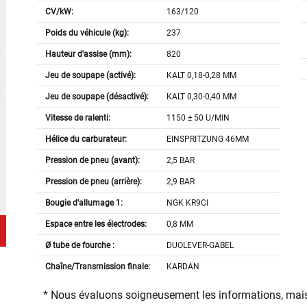
CV/kW:
163/120
Poids du véhicule (kg):
237
Hauteur d'assise (mm):
820
Jeu de soupape (activé):
KALT 0,18-0,28 MM
Jeu de soupape (désactivé):
KALT 0,30-0,40 MM
Vitesse de ralenti:
1150 ± 50 U/MIN
Hélice du carburateur:
EINSPRITZUNG 46MM
Pression de pneu (avant):
2,5 BAR
Pression de pneu (arrière):
2,9 BAR
Bougie d'allumage 1:
NGK KR9CI
Espace entre les électrodes:
0,8 MM
Ø tube de fourche :
DUOLEVER-GABEL
Chaîne/Transmission finale:
KARDAN
* Nous évaluons soigneusement les informations, mais