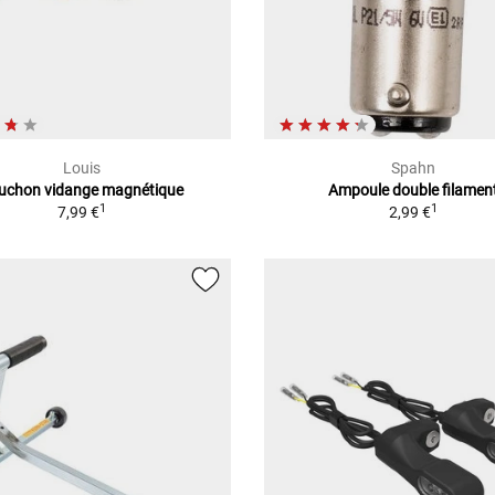
Louis
Spahn
uchon vidange magnétique
Ampoule double filamen
1
1
7,99 €
2,99 €