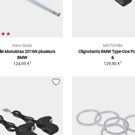
Kern-Stabi
MOTOISM
lle Monobras 2016N plusieurs
Clignotants BMW Type-One Pos
BMW
&
1
1
124,95 €
129,90 €