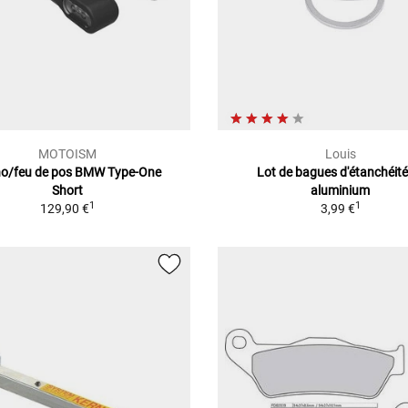
MOTOISM
Louis
no/feu de pos BMW Type-One
Lot de bagues d'étanchéité
Short
aluminium
1
1
129,90 €
3,99 €