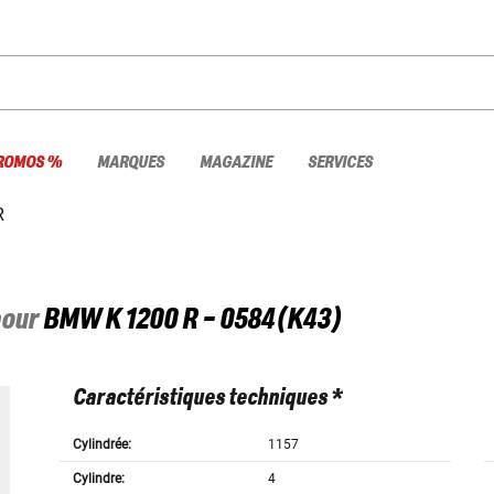
ROMOS %
MARQUES
MAGAZINE
SERVICES
R
pour
BMW
K 1200 R - 0584(K43)
Caractéristiques techniques *
Cylindrée:
1157
Cylindre:
4