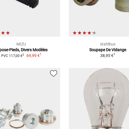
MIZU
stahlbus
pose-Pieds, Divers Modèles
Soupape De Vidange
1
1
69,99 €
38,95 €
2
PVC 117,00 €