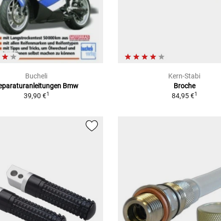
Bucheli
Kern-Stabi
eparaturanleitungen Bmw
Broche
1
1
39,90 €
84,95 €