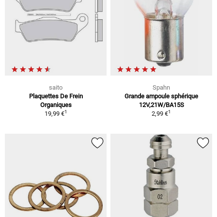
saito
Spahn
Plaquettes De Frein
Grande ampoule sphérique
Organiques
12V,21W/BA15S
1
1
19,99 €
2,99 €