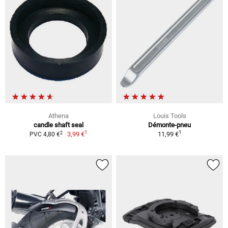
Athena
Louis Tools
candle shaft seal
Démonte-pneu
1
1
2
3,99 €
11,99 €
PVC 4,80 €