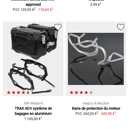
1
approved
2,99 €
1
2
118,65 €
PVC 139,59 €
SW-Motech
Hepco & Becker
TRAX ADV système de
Barre de protection du moteur
1
2
bagages en aluminium
349,50 €
PVC 360,00 €
1
1 165,00 €