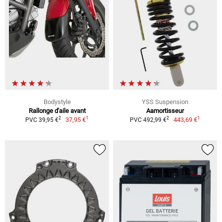
Bodystyle
YSS Suspension
Rallonge d'aile avant
Aamortisseur
1
1
2
2
37,95 €
443,69 €
PVC 39,95 €
PVC 492,99 €