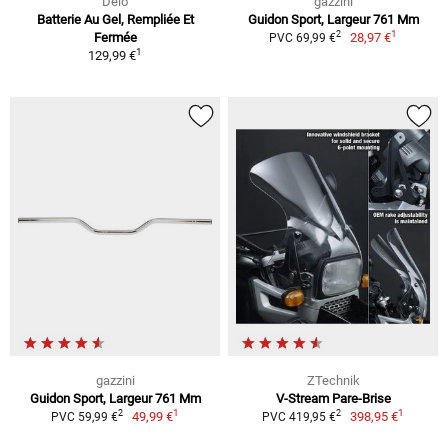
Delo
gazzini
Batterie Au Gel, Rempliée Et
Guidon Sport, Largeur 761 Mm
1
2
Fermée
28,97 €
PVC 69,99 €
1
129,99 €
gazzini
ZTechnik
Guidon Sport, Largeur 761 Mm
V-Stream Pare-Brise
1
1
2
2
49,99 €
398,95 €
PVC 59,99 €
PVC 419,95 €