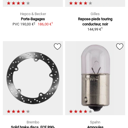
Hepco & Becker
Gilles
Porte-Bagages
Repose-pieds touring
1
2
186,00 €
conducteur, noir
PVC 190,00 €
1
144,99 €
Brembo
Spahn
Solid brake discs, ECE R90-
Ampoules