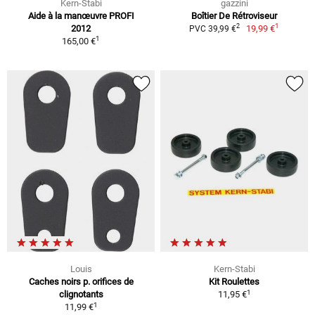
Kern-Stabi
gazzini
Aide à la manœuvre PROFI
Boîtier De Rétroviseur
1
2
2012
19,99 €
PVC 39,99 €
1
165,00 €
Louis
Kern-Stabi
Caches noirs p. orifices de
Kit Roulettes
1
clignotants
11,95 €
1
11,99 €