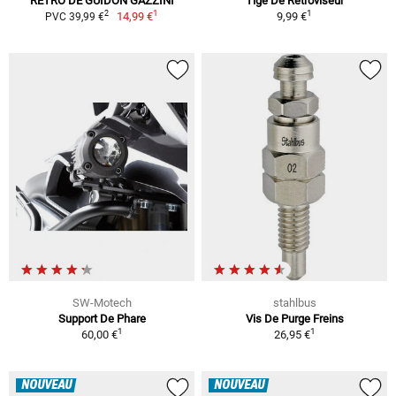
RÉTRO DE GUIDON GAZZINI
Tige De Rétroviseur
1
1
2
14,99 €
9,99 €
PVC 39,99 €
SW-Motech
stahlbus
Support De Phare
Vis De Purge Freins
1
1
60,00 €
26,95 €
NOUVEAU
NOUVEAU