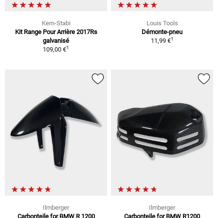
Kern-Stabi
Louis Tools
Kit Range Pour Arrière 2017Rs
Démonte-pneu
1
galvanisé
11,99 €
1
109,00 €
Ilmberger
Ilmberger
Carbonteile for BMW R 1200
Carbonteile for BMW R1200