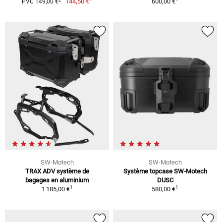
144,50 €
600,00 €
PVC 149,00 €
SW-Motech
SW-Motech
TRAX ADV système de
Système topcase SW-Motech
bagages en aluminium
DUSC
1
1
1 185,00 €
580,00 €