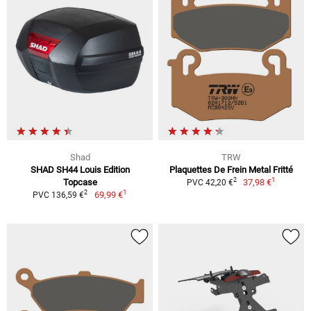
Shad
TRW
SHAD SH44 Louis Edition
Plaquettes De Frein Metal Fritté
1
2
Topcase
37,98 €
PVC 42,20 €
1
2
69,99 €
PVC 136,59 €