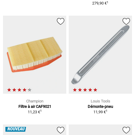
1
279,90 €
Champion
Louis Tools
Filtre à air CAF9021
Démonte-pneu
1
1
11,23 €
11,99 €
NOUVEAU