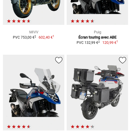
MIVV
Puig
1
2
602,40 €
Écran touring avec ABE
PVC 753,00 €
1
2
120,99 €
PVC 132,99 €