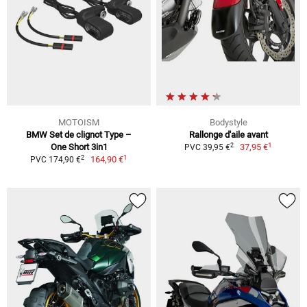
MOTOISM
Bodystyle
BMW Set de clignot Type –
Rallonge d'aile avant
1
2
One Short 3in1
37,95 €
PVC 39,95 €
1
2
164,90 €
PVC 174,90 €