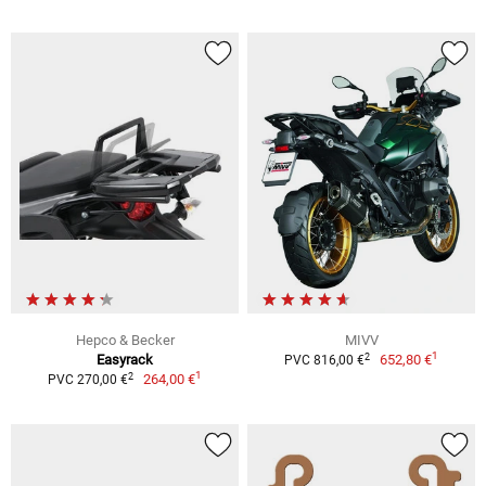
Hepco & Becker
MIVV
1
2
Easyrack
652,80 €
PVC 816,00 €
1
2
264,00 €
PVC 270,00 €