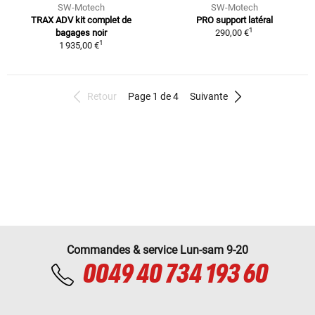
SW-Motech
SW-Motech
TRAX ADV kit complet de
PRO support latéral
1
bagages noir
290,00 €
1
1 935,00 €
Retour
Page 1 de 4
Suivante
Commandes & service Lun-sam 9-20
0049 40 734 193 60