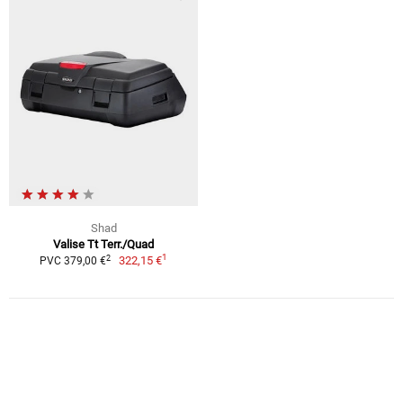
Shad
Valise Tt Terr./Quad
1
2
322,15 €
PVC 379,00 €