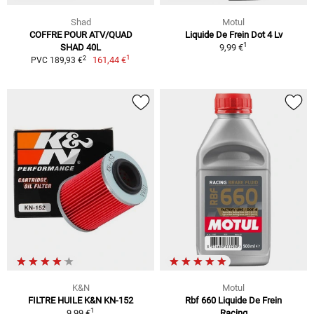
Shad
Motul
COFFRE POUR ATV/QUAD
Liquide De Frein Dot 4 Lv
1
SHAD 40L
9,99 €
1
2
161,44 €
PVC 189,93 €
K&N
Motul
FILTRE HUILE K&N KN-152
Rbf 660 Liquide De Frein
1
9,99 €
Racing