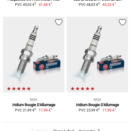
1
1
2
2
41,68 €
43,23 €
PVC 49,03 €
PVC 48,03 €
NGK
NGK
Iridium Bougie D'Allumage
Iridium Bougie D'Allumage
1
1
2
2
17,99 €
17,99 €
PVC 21,99 €
PVC 23,99 €