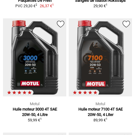
Plaquettes De Frein
Sangles de fixation Rokstraps
1
1
2
26,37 €
29,90 €
PVC 29,30 €
Motul
Motul
Huile moteur 3000 4T SAE
Huile moteur 7100 4T SAE
20W-50, 4 Litre
20W-50, 4 Liter
1
1
59,99 €
89,99 €