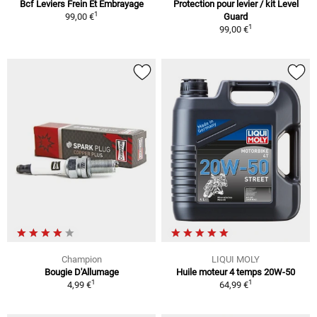
Bcf Leviers Frein Et Embrayage
Protection pour levier / kit Level
1
99,00 €
Guard
1
99,00 €
Champion
LIQUI MOLY
Bougie D'Allumage
Huile moteur 4 temps 20W-50
1
1
4,99 €
64,99 €