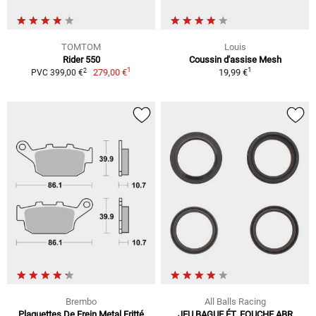
TOMTOM
Louis
Rider 550
Coussin d'assise Mesh
1
1
2
279,00 €
19,99 €
PVC 399,00 €
Brembo
All Balls Racing
Plaquettes De Frein Metal Fritté
JEU BAGUE ÉT. FOUCHE ABR