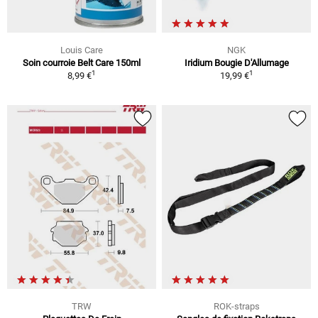
Louis Care
NGK
Soin courroie Belt Care 150ml
Iridium Bougie D'Allumage
1
1
8,99 €
19,99 €
TRW
ROK-straps