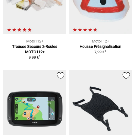
Moto112+
Moto112+
Trousse Secours 2-Roules
Housse Présignalisation
1
MOTO112+
7,99 €
1
9,99 €