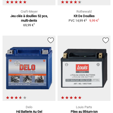
Craft-Meyer
Rothewald
Jeu clés à douilles 52 pcs,
Kit De Douilles
1
2
multi-dents
9,99 €
PVC 14,99 €
1
69,99 €
Delo
Louis Parts
Hd Batterie Au Gel
Piles au lithium-ion