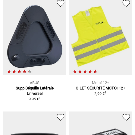
ABUS
Moto112+
Supp Béquille Latérale
GILET SÉCURITÉ MOTO112+
1
Universel
2,99 €
1
9,95 €