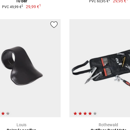
10 bar
29,95 €
2
PVC 60,95 €
1
29,99 €
2
PVC 49,99 €
Louis
Rothewald