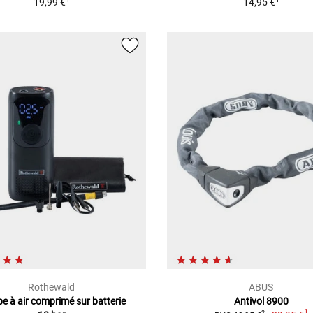
19,99 €
14,95 €
Rothewald
ABUS
 à air comprimé sur batterie
Antivol 8900
1