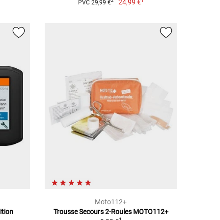
1
24,99 €
2
PVC 29,99 €
Moto112+
ition
Trousse Secours 2-Roules MOTO112+
1