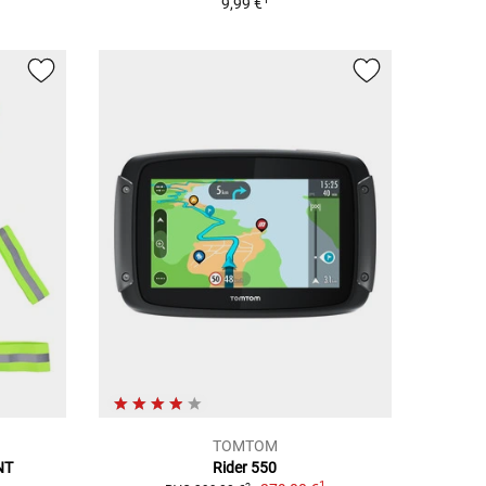
9,99 €
TOMTOM
NT
Rider 550
1