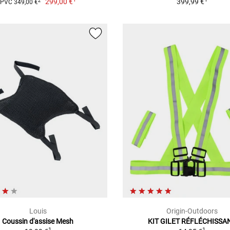
299,00 €
399,99 €
2
PVC 349,00 €
Louis
Origin-Outdoors
Coussin d'assise Mesh
KIT GILET RÉFLÉCHISSA
1
1