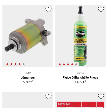
JMP
slime
démarreur
Fluide D'Étanchéité Pneus
1
1
77,99 €
11,99 €