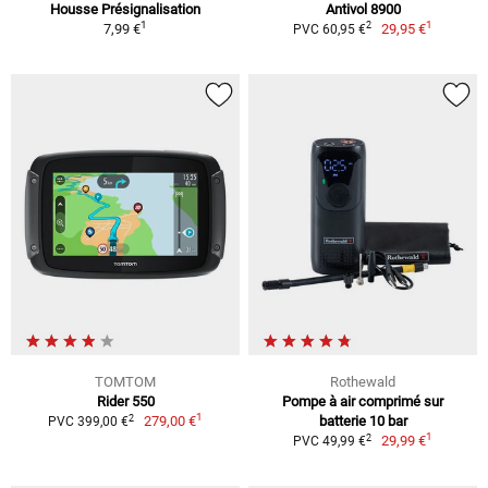
Housse Présignalisation
Antivol 8900
1
1
2
7,99 €
29,95 €
PVC 60,95 €
TOMTOM
Rothewald
Rider 550
Pompe à air comprimé sur
1
2
279,00 €
batterie 10 bar
PVC 399,00 €
1
2
29,99 €
PVC 49,99 €