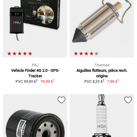
PAJ
Tourmax
Vehicle Finder 4G 2.0 - GPS-
Aiguilles flotteurs, pièce rech.
Tracker
origine
1
1
2
2
79,99 €
7,99 €
PVC 99,99 €
PVC 8,33 €