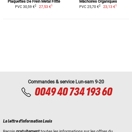
Plaquettes De Frein Metal Fritté
Mâchoires Organiques
1
1
2
2
27,53 €
23,13 €
PVC 30,59 €
PVC 25,70 €
Commandes & service Lun-sam 9-20
0049 40 734 193 60
La lettre d'information Louis
Reçois
gratuitement
toutes les informations sur les offres du