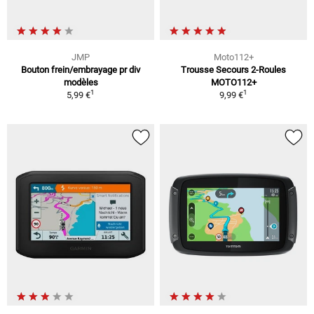
JMP
Moto112+
Bouton frein/embrayage pr div
Trousse Secours 2-Roules
modèles
MOTO112+
1
1
5,99 €
9,99 €