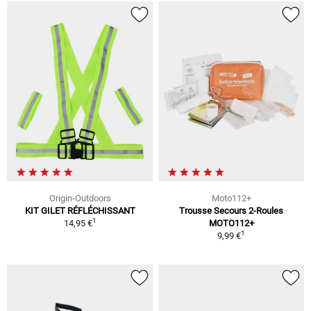
Origin-Outdoors
Moto112+
KIT GILET RÉFLÉCHISSANT
Trousse Secours 2-Roules
1
14,95 €
MOTO112+
1
9,99 €