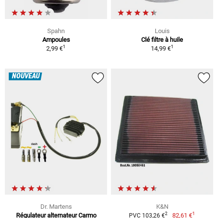
Spahn
Louis
Ampoules
Clé filtre à huile
1
1
2,99 €
14,99 €
NOUVEAU
Dr. Martens
K&N
1
2
Régulateur alternateur Carmo
82,61 €
PVC 103,26 €