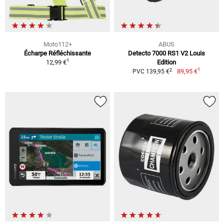
Moto112+
ABUS
Écharpe Réfléchissante
Detecto 7000 RS1 V2 Louis
1
12,99 €
Edition
1
2
89,95 €
PVC 139,95 €