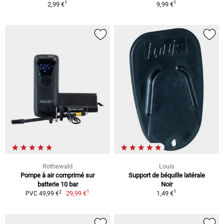
1
1
2,99 €
9,99 €
Rothewald
Louis
Pompe à air comprimé sur
Support de béquille latérale
batterie 10 bar
Noir
1
1
2
29,99 €
1,49 €
PVC 49,99 €