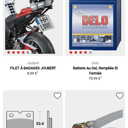
Joubert
Delo
FILET À BAGAGES JOUBERT
Batterie Au Gel, Rempliée Et
1
8,99 €
Fermée
1
79,99 €