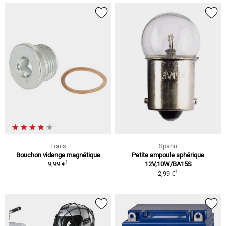
Louis
Spahn
Bouchon vidange magnétique
Petite ampoule sphérique
1
9,99 €
12V,10W/BA15S
1
2,99 €