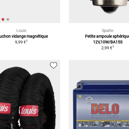
Louis
Spahn
uchon vidange magnétique
Petite ampoule sphériqu
1
9,99 €
12V,10W/BA15S
1
2,99 €