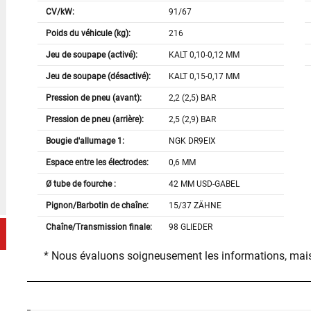
CV/kW:
91/67
Poids du véhicule (kg):
216
Jeu de soupape (activé):
KALT 0,10-0,12 MM
Jeu de soupape (désactivé):
KALT 0,15-0,17 MM
Pression de pneu (avant):
2,2 (2,5) BAR
Pression de pneu (arrière):
2,5 (2,9) BAR
Bougie d'allumage 1:
NGK DR9EIX
Espace entre les électrodes:
0,6 MM
Ø tube de fourche :
42 MM USD-GABEL
Pignon/Barbotin de chaîne:
15/37 ZÄHNE
Chaîne/Transmission finale:
98 GLIEDER
* Nous évaluons soigneusement les informations, mais