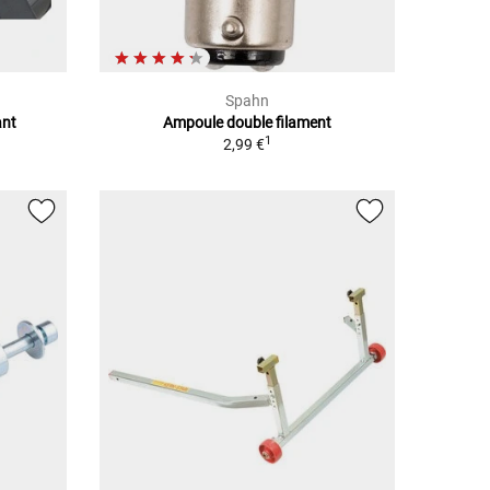
Spahn
ant
Ampoule double filament
1
2,99 €