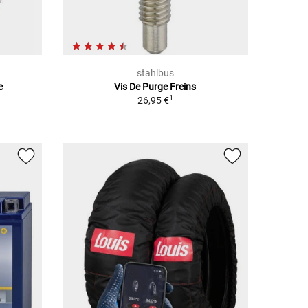
stahlbus
e
Vis De Purge Freins
1
26,95 €