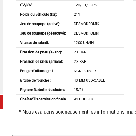
CV/kW:
123/90, 98/72
Poids du véhicule (kg):
211
Jeu de soupape (activé):
DESMODROMIK
Jeu de soupape (désactivé):
DESMODROMIK
Vitesse de ralenti:
1200 U/MIN
Pression de pneu (avant):
2,1 BAR
Pression de pneu (arrière):
2,3 BAR
Bougie d'allumage 1:
NGK DCR9EIX
Ø tube de fourche :
43 MM USD-GABEL
Pignon/Barbotin de chaîne:
15/36
Chaîne/Transmission finale:
94 GLIEDER
* Nous évaluons soigneusement les informations, mais