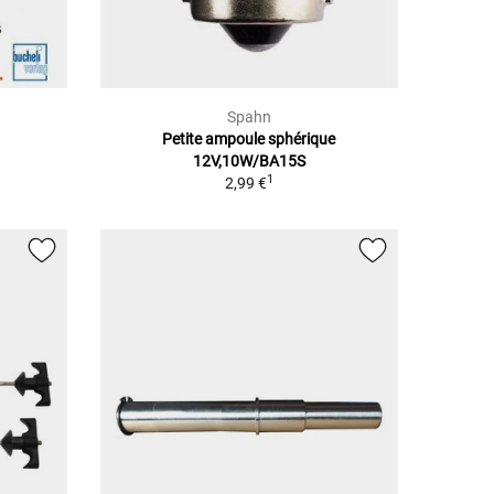
Spahn
Petite ampoule sphérique
12V,10W/BA15S
1
2,99 €