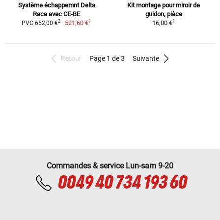
Système échappemnt Delta
Kit montage pour miroir de
Race avec CE-BE
guidon, pièce
1
1
2
521,60 €
16,00 €
PVC 652,00 €
Retour
Page 1 de 3
Suivante
Commandes & service Lun-sam 9-20
0049 40 734 193 60