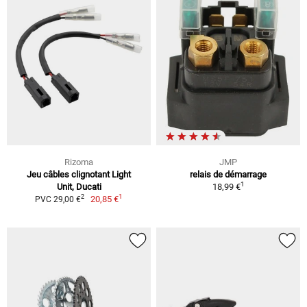
Rizoma
JMP
Jeu câbles clignotant Light
relais de démarrage
1
Unit, Ducati
18,99 €
1
2
20,85 €
PVC 29,00 €