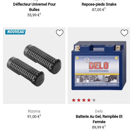
Déflecteur Universel Pour
Repose-pieds Snake
1
Bulles
87,00 €
1
55,99 €
NOUVEAU
Rizoma
Delo
1
91,00 €
Batterie Au Gel, Rempliée Et
Fermée
1
89,99 €