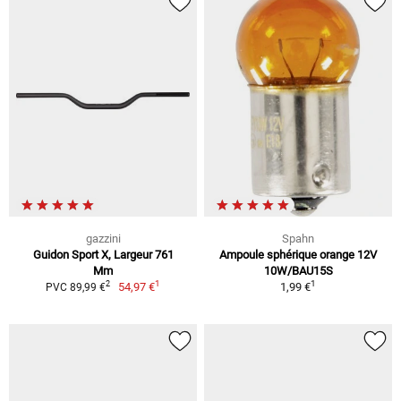
gazzini
Spahn
Guidon Sport X, Largeur 761
Ampoule sphérique orange 12V
Mm
10W/BAU15S
1
1
2
54,97 €
1,99 €
PVC 89,99 €