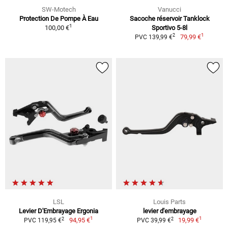
SW-Motech
Vanucci
Protection De Pompe À Eau
Sacoche réservoir Tanklock
1
100,00 €
Sportivo 5-8l
1
2
79,99 €
PVC 139,99 €
LSL
Louis Parts
Levier D'Embrayage Ergonia
levier d'embrayage
1
1
2
2
94,95 €
19,99 €
PVC 119,95 €
PVC 39,99 €