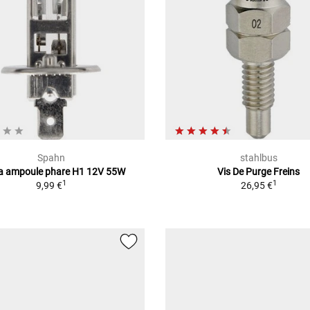
Spahn
stahlbus
a ampoule phare H1 12V 55W
Vis De Purge Freins
1
1
9,99 €
26,95 €