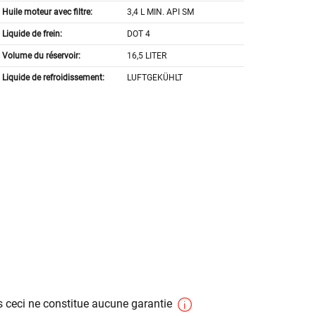
Huile moteur avec filtre:
3,4 L MIN. API SM
Liquide de frein:
DOT 4
Volume du réservoir:
16,5 LITER
Liquide de refroidissement:
LUFTGEKÜHLT
 ceci ne constitue aucune garantie