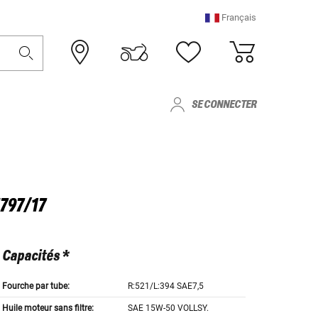
Français
SE CONNECTER
797/17
Capacités *
Fourche par tube:
R:521/L:394 SAE7,5
Huile moteur sans filtre:
SAE 15W-50 VOLLSY.