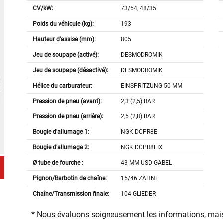
CV/kW:
73/54, 48/35
Poids du véhicule (kg):
193
Hauteur d'assise (mm):
805
Jeu de soupape (activé):
DESMODROMIK
Jeu de soupape (désactivé):
DESMODROMIK
Hélice du carburateur:
EINSPRITZUNG 50 MM
Pression de pneu (avant):
2,3 (2,5) BAR
Pression de pneu (arrière):
2,5 (2,8) BAR
Bougie d'allumage 1:
NGK DCPR8E
Bougie d'allumage 2:
NGK DCPR8EIX
Ø tube de fourche :
43 MM USD-GABEL
Pignon/Barbotin de chaîne:
15/46 ZÄHNE
Chaîne/Transmission finale:
104 GLIEDER
* Nous évaluons soigneusement les informations, mais