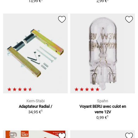
13,99 €
2,99 €
Kern-Stabi
Spahn
Adaptateur Radial /
Voyant BERU avec culot en
1
34,95 €
verre 12V
1
0,99 €