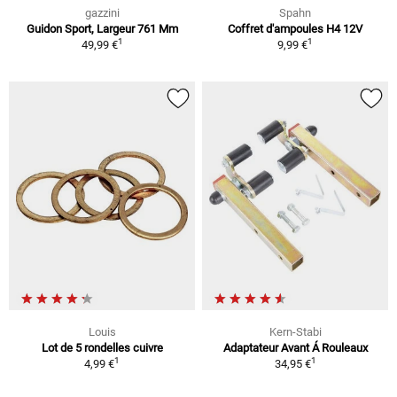
gazzini
Spahn
Guidon Sport, Largeur 761 Mm
Coffret d'ampoules H4 12V
1
1
49,99 €
9,99 €
Louis
Kern-Stabi
Lot de 5 rondelles cuivre
Adaptateur Avant Á Rouleaux
1
1
4,99 €
34,95 €