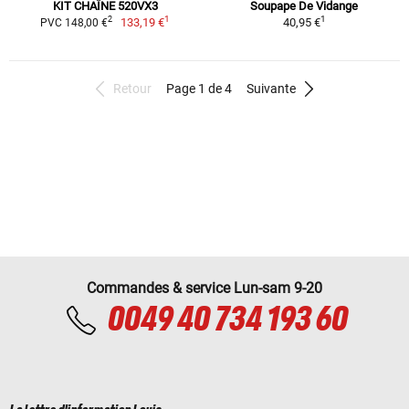
KIT CHAÎNE 520VX3
Soupape De Vidange
1
1
2
133,19 €
40,95 €
PVC 148,00 €
Retour
Page 1 de 4
Suivante
Commandes & service Lun-sam 9-20
0049 40 734 193 60