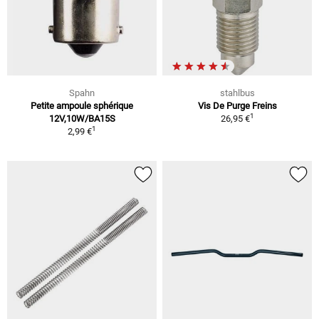
Spahn
stahlbus
Petite ampoule sphérique
Vis De Purge Freins
1
12V,10W/BA15S
26,95 €
1
2,99 €