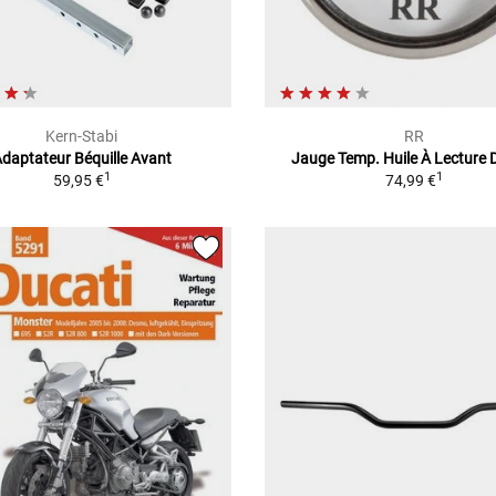
Kern-Stabi
RR
daptateur Béquille Avant
Jauge Temp. Huile À Lecture D
1
1
59,95 €
74,99 €