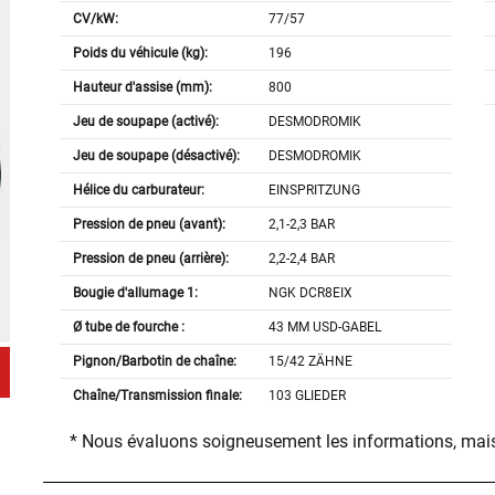
CV/kW:
77/57
Poids du véhicule (kg):
196
Hauteur d'assise (mm):
800
Jeu de soupape (activé):
DESMODROMIK
Jeu de soupape (désactivé):
DESMODROMIK
Hélice du carburateur:
EINSPRITZUNG
Pression de pneu (avant):
2,1-2,3 BAR
Pression de pneu (arrière):
2,2-2,4 BAR
Bougie d'allumage 1:
NGK DCR8EIX
Ø tube de fourche :
43 MM USD-GABEL
Pignon/Barbotin de chaîne:
15/42 ZÄHNE
Chaîne/Transmission finale:
103 GLIEDER
* Nous évaluons soigneusement les informations, mais