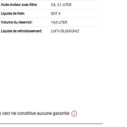
Huile moteur avec filtre:
CA. 3,1 LITER
Liquide de frein:
DOT 4
Volume du réservoir:
14,0 LITER
Liquide de refroidissement:
LUFT-/ÖLGEKÜHLT
 ceci ne constitue aucune garantie