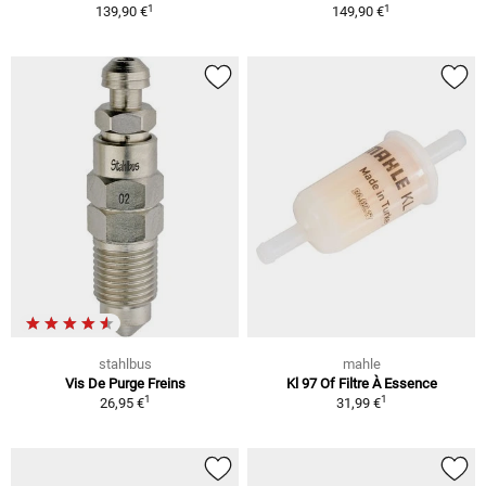
1
1
139,90 €
149,90 €
stahlbus
mahle
Vis De Purge Freins
Kl 97 Of Filtre À Essence
1
1
26,95 €
31,99 €