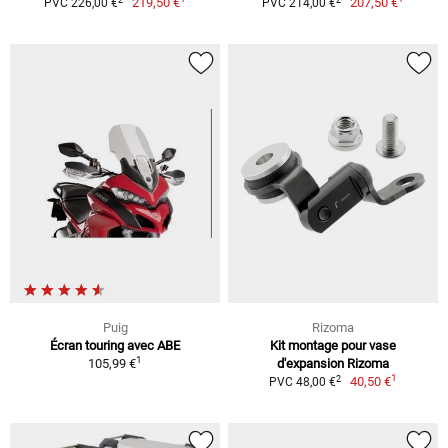
219,50 €
207,50 €
PVC 226,00 €
PVC 214,00 €
Puig
Rizoma
Écran touring avec ABE
Kit montage pour vase
1
105,99 €
d'expansion Rizoma
1
2
40,50 €
PVC 48,00 €