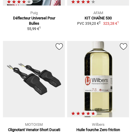
Puig
AFAM
Déflecteur Universel Pour
KIT CHAÎNE 530
1
2
Bulles
323,28 €
PVC 359,20 €
1
55,99 €
MOTOISM
Wilbers
Clignotant Venator Short Ducati
Huile fourche Zero friction