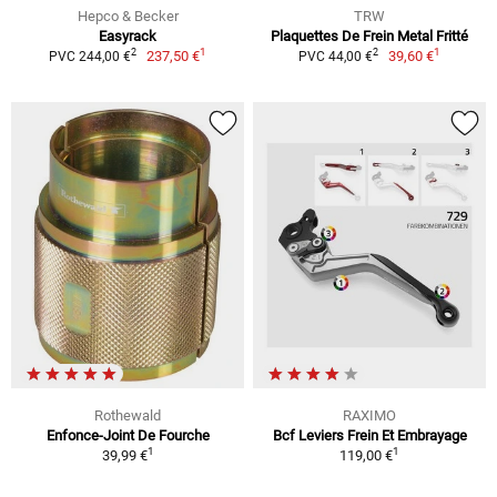
Hepco & Becker
TRW
Easyrack
Plaquettes De Frein Metal Fritté
1
1
2
2
237,50 €
39,60 €
PVC 244,00 €
PVC 44,00 €
Rothewald
RAXIMO
Enfonce-Joint De Fourche
Bcf Leviers Frein Et Embrayage
1
1
39,99 €
119,00 €