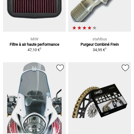
MIW
stahlbus
Filtre à air haute performance
Purgeur Combiné Frein
1
1
47,10 €
34,95 €