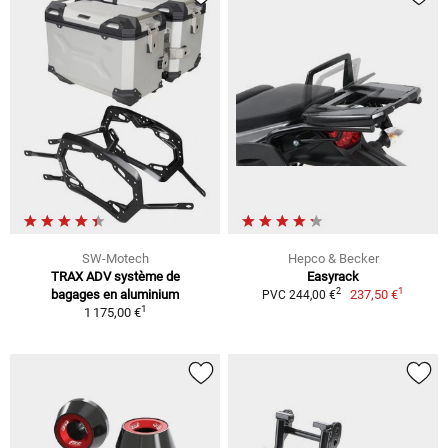
SW-Motech
Hepco & Becker
TRAX ADV système de
Easyrack
1
2
bagages en aluminium
237,50 €
PVC 244,00 €
1
1 175,00 €