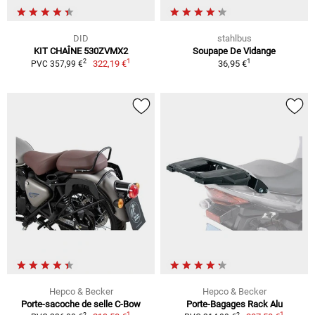
DID
stahlbus
KIT CHAÎNE 530ZVMX2
Soupape De Vidange
1
1
2
322,19 €
36,95 €
PVC 357,99 €
Hepco & Becker
Hepco & Becker
Porte-sacoche de selle C-Bow
Porte-Bagages Rack Alu
1
1
2
2