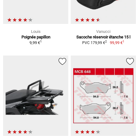
Louis
Vanucci
Poignée papillon
Sacoche réservoir étanche 15 l
1
1
2
9,99 €
99,99 €
PVC 179,99 €