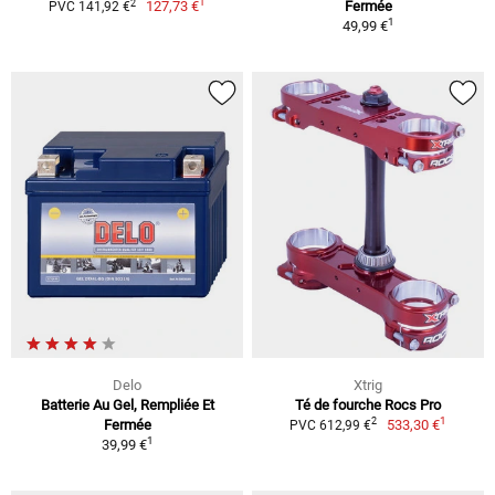
1
2
127,73 €
Fermée
PVC 141,92 €
1
49,99 €
Delo
Xtrig
Batterie Au Gel, Rempliée Et
Té de fourche Rocs Pro
1
2
Fermée
533,30 €
PVC 612,99 €
1
39,99 €