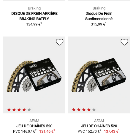
Braking
Braking
DISQUE DE FREIN ARRIÈRE
Disque De Frein
BRAKING BATFLY
Surdimensionné
1
1
134,99 €
315,99 €
AFAM
AFAM
JEU DE CHAÎNES 520
JEU DE CHAÎNES 520
1
1
2
2
131,46 €
137,43 €
PVC 146,07 €
PVC 152,70 €