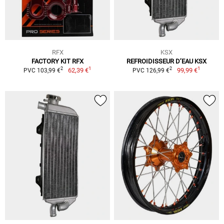
RFX
KSX
FACTORY KIT RFX
REFROIDISSEUR D’EAU KSX
1
1
2
2
62,39 €
99,99 €
PVC 103,99 €
PVC 126,99 €