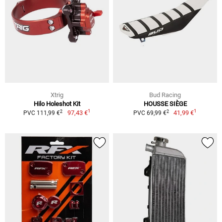
Xtrig
Bud Racing
Hilo Holeshot Kit
HOUSSE SIÈGE
1
1
2
2
97,43 €
41,99 €
PVC 111,99 €
PVC 69,99 €