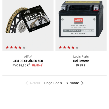
AFAM
Louis Parts
JEU DE CHAÎNES 520
Gel-Batterie
1
1
2
89,86 €
19,99 €
PVC 99,85 €
Retour
Page 1 de 8
Suivante