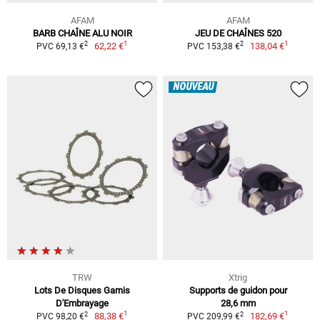
AFAM
AFAM
BARB CHAÎNE ALU NOIR
JEU DE CHAÎNES 520
1
1
2
2
62,22 €
138,04 €
PVC 69,13 €
PVC 153,38 €
NOUVEAU
TRW
Xtrig
Lots De Disques Garnis
Supports de guidon pour
D'Embrayage
28,6 mm
1
1
2
2
88,38 €
182,69 €
PVC 98,20 €
PVC 209,99 €