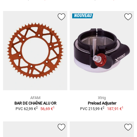
NOUVEAU
AFAM
Xtrig
BAR DE CHAÎNE ALU OR
Preload Adjuster
1
1
2
2
56,69 €
187,91 €
PVC 62,99 €
PVC 215,99 €