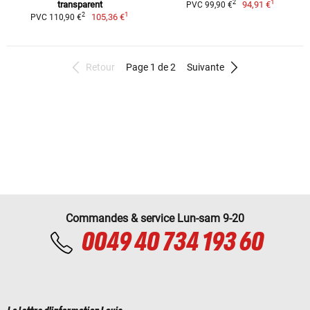
1
2
transparent
94,91 €
PVC 99,90 €
1
2
105,36 €
PVC 110,90 €
Retour
Page 1 de 2
Suivante
Commandes & service Lun-sam 9-20
0049 40 734 193 60