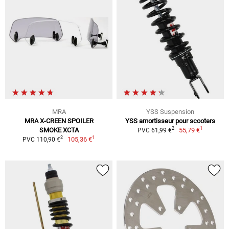
MRA
YSS Suspension
MRA X-CREEN SPOILER
YSS amortisseur pour scooters
1
2
SMOKE XCTA
55,79 €
PVC 61,99 €
1
2
105,36 €
PVC 110,90 €