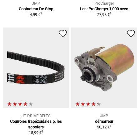
JMP
ProCharger
Contacteur De Stop
Lot : ProCharger 1.000 avec
1
1
4,99 €
77,98 €
JT DRIVE BELTS
JMP
Courroies trapézoïdales p. les
démarreur
1
scooters
50,12 €
1
15,99 €