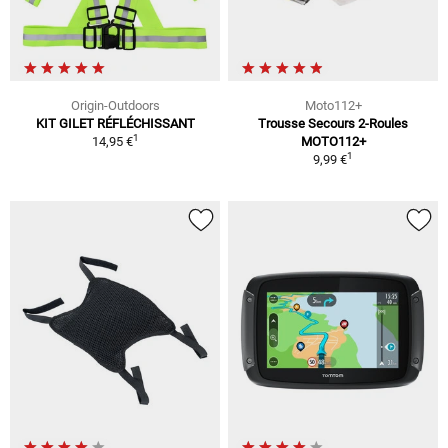
Origin-Outdoors
Moto112+
KIT GILET RÉFLÉCHISSANT
Trousse Secours 2-Roules
1
14,95 €
MOTO112+
1
9,99 €