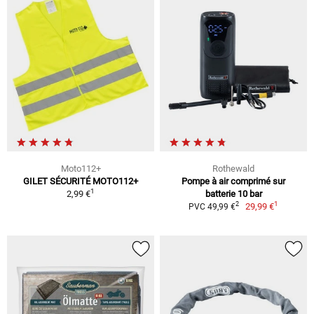
Moto112+
Rothewald
GILET SÉCURITÉ MOTO112+
Pompe à air comprimé sur
1
2,99 €
batterie 10 bar
1
2
29,99 €
PVC 49,99 €