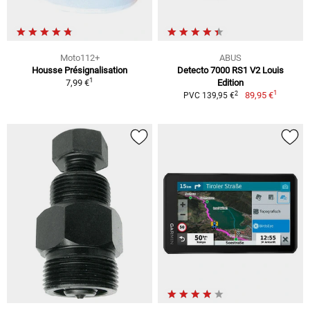
Moto112+
ABUS
Housse Présignalisation
Detecto 7000 RS1 V2 Louis
1
7,99 €
Edition
1
2
89,95 €
PVC 139,95 €