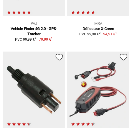
PAJ
MRA
Vehicle Finder 4G 2.0 - GPS-
Déflecteur X-Creen
1
2
Tracker
94,91 €
PVC 99,90 €
1
2
79,99 €
PVC 99,99 €