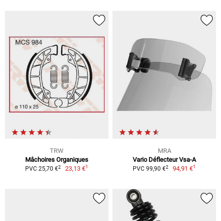
TRW
MRA
Mâchoires Organiques
Vario Déflecteur Vsa-A
1
1
2
2
23,13 €
94,91 €
PVC 25,70 €
PVC 99,90 €