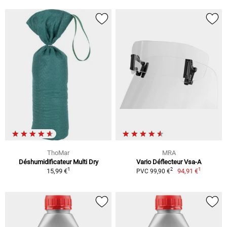
ThoMar
MRA
Déshumidificateur Multi Dry
Vario Déflecteur Vsa-A
1
1
2
15,99 €
94,91 €
PVC 99,90 €