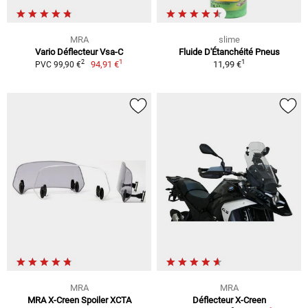
MRA
slime
Vario Déflecteur Vsa-C
Fluide D'Étanchéité Pneus
1
1
2
94,91 €
11,99 €
PVC 99,90 €
MRA
MRA
MRA X-Creen Spoiler XCTA
Déflecteur X-Creen