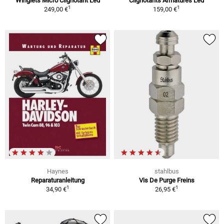
Winglets Micro Clignotant Led
Clignotants Armatures Led
1
1
249,00 €
159,00 €
Haynes
stahlbus
Reparaturanleitung
Vis De Purge Freins
1
1
34,90 €
26,95 €