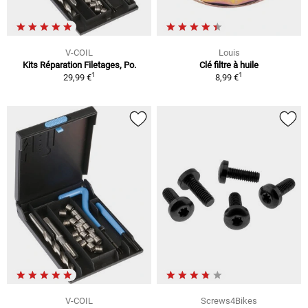
V-COIL
Louis
Kits Réparation Filetages, Po.
Clé filtre à huile
1
1
29,99 €
8,99 €
V-COIL
Screws4Bikes