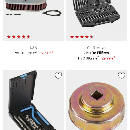
K&N
Craft-Meyer
1
2
82,61 €
Jeu De Filières
PVC 103,26 €
1
2
29,99 €
PVC 39,99 €