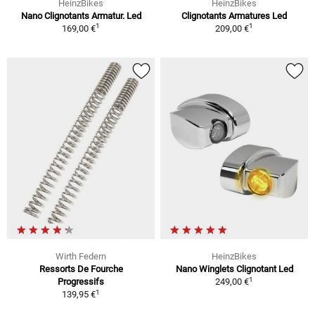
HeinzBikes
HeinzBikes
Nano Clignotants Armatur. Led
Clignotants Armatures Led
1
1
169,00 €
209,00 €
Wirth Federn
HeinzBikes
Ressorts De Fourche
Nano Winglets Clignotant Led
1
Progressifs
249,00 €
1
139,95 €