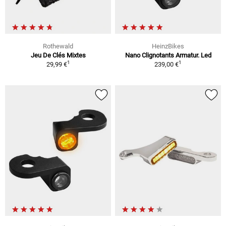
Rothewald
HeinzBikes
Jeu De Clés Mixtes
Nano Clignotants Armatur. Led
1
1
29,99 €
239,00 €