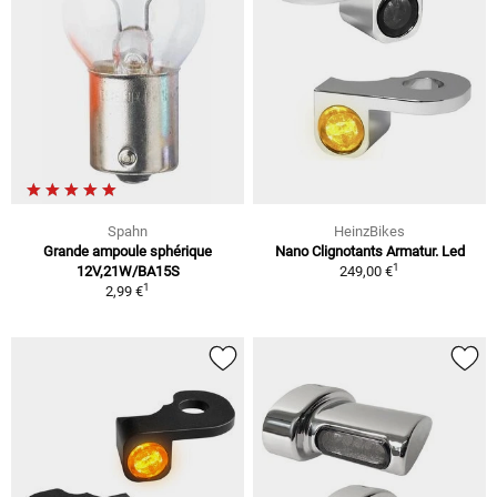
Spahn
HeinzBikes
Grande ampoule sphérique
Nano Clignotants Armatur. Led
1
12V,21W/BA15S
249,00 €
1
2,99 €