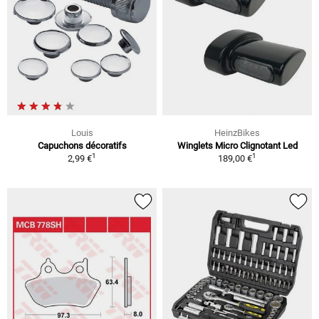
Louis
HeinzBikes
Capuchons décoratifs
Winglets Micro Clignotant Led
1
1
2,99 €
189,00 €