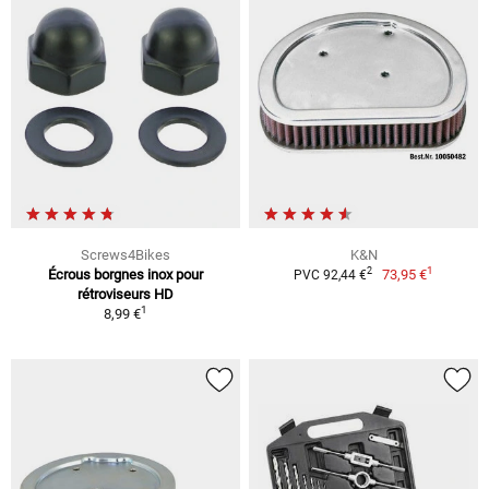
Screws4Bikes
K&N
1
2
Écrous borgnes inox pour
73,95 €
PVC 92,44 €
rétroviseurs HD
1
8,99 €