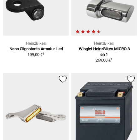
HeinzBikes
HeinzBikes
Nano Clignotants Armatur. Led
Winglet HeinzBikes MICRO 3
1
199,00 €
en 1
1
269,00 €