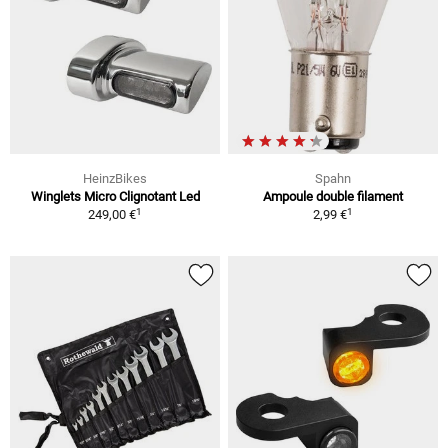
HeinzBikes
Spahn
Winglets Micro Clignotant Led
Ampoule double filament
1
1
249,00 €
2,99 €