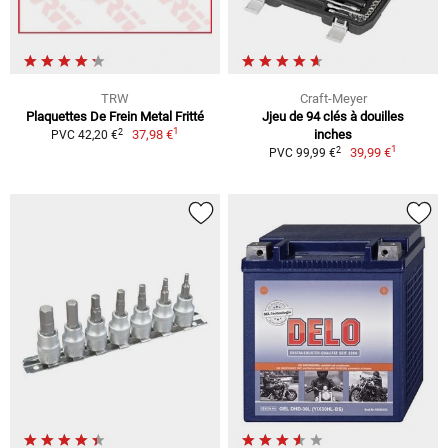
TRW
Craft-Meyer
Plaquettes De Frein Metal Fritté
Jjeu de 94 clés à douilles
1
2
37,98 €
inches
PVC 42,20 €
1
2
39,99 €
PVC 99,99 €