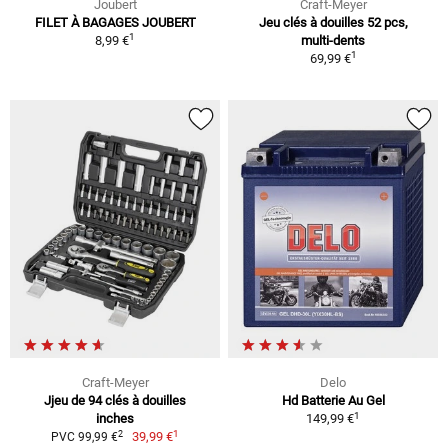
Joubert
Craft-Meyer
FILET À BAGAGES JOUBERT
Jeu clés à douilles 52 pcs,
1
8,99 €
multi-dents
1
69,99 €
Craft-Meyer
Delo
Jjeu de 94 clés à douilles
Hd Batterie Au Gel
1
inches
149,99 €
1
2
39,99 €
PVC 99,99 €