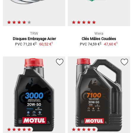
TRW
Wera
Disques Embrayage Acier
Clés Mâles Coudées
1
1
2
2
60,52 €
47,60 €
PVC 71,20 €
PVC 74,59 €