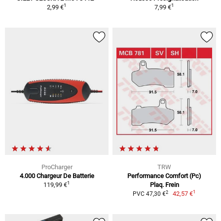
1
1
2,99 €
7,99 €
ProCharger
TRW
4.000 Chargeur De Batterie
Performance Comfort (Pc)
1
119,99 €
Plaq. Frein
1
2
42,57 €
PVC 47,30 €