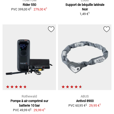
TOMTOM
Louis
Rider 550
Support de béquille latérale
1
2
279,00 €
Noir
PVC 399,00 €
1
1,49 €
Rothewald
ABUS
Pompe à air comprimé sur
Antivol 8900
1
2
batterie 10 bar
29,95 €
PVC 60,95 €
1
2
29,99 €
PVC 49,99 €