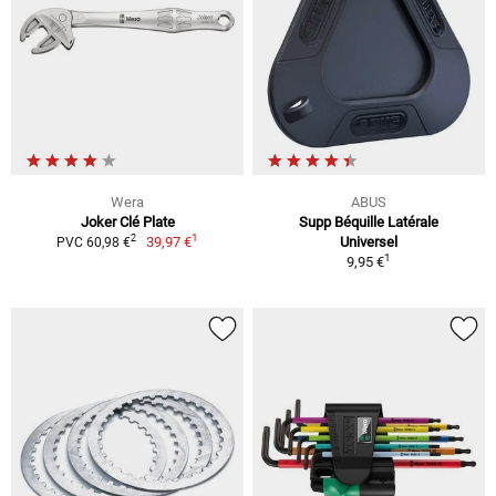
Wera
ABUS
Joker Clé Plate
Supp Béquille Latérale
1
2
39,97 €
Universel
PVC 60,98 €
1
9,95 €