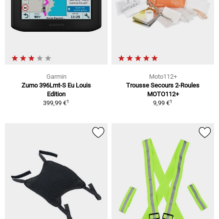
Garmin
Moto112+
Zumo 396Lmt-S Eu Louis
Trousse Secours 2-Roules
Edition
MOTO112+
1
1
399,99 €
9,99 €