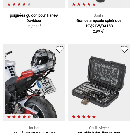
poignées guidon pour Harley-
Spahn
Davidson
Grande ampoule sphérique
1
79,99 €
12V,21W/BA15S
1
2,99 €
Joubert
Craft-Meyer