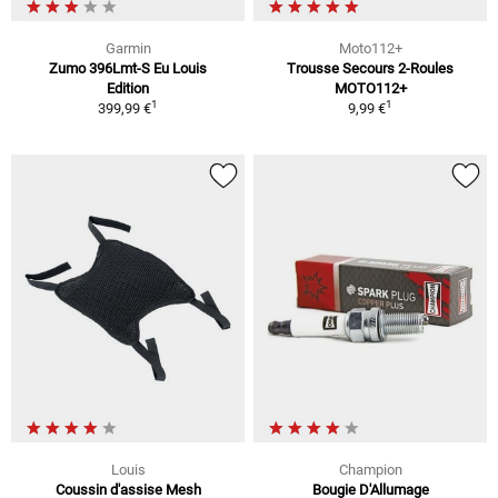
Garmin
Moto112+
Zumo 396Lmt-S Eu Louis
Trousse Secours 2-Roules
Edition
MOTO112+
1
1
399,99 €
9,99 €
Louis
Champion
Coussin d'assise Mesh
Bougie D'Allumage