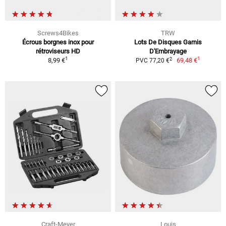
Screws4Bikes
TRW
Écrous borgnes inox pour
Lots De Disques Garnis
rétroviseurs HD
D'Embrayage
1
1
2
8,99 €
69,48 €
PVC 77,20 €
Craft-Meyer
Louis