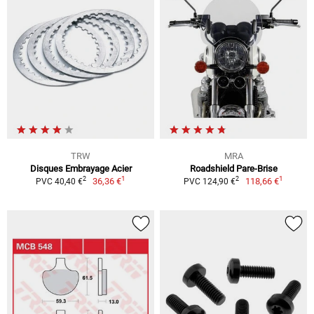
TRW
MRA
Disques Embrayage Acier
Roadshield Pare-Brise
1
1
2
2
36,36 €
118,66 €
PVC 40,40 €
PVC 124,90 €