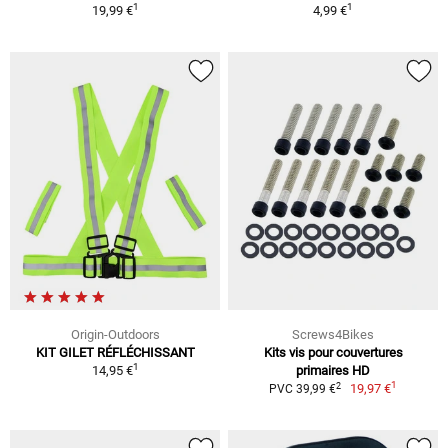
1
1
19,99 €
4,99 €
Origin-Outdoors
Screws4Bikes
KIT GILET RÉFLÉCHISSANT
Kits vis pour couvertures
1
14,95 €
primaires HD
1
2
19,97 €
PVC 39,99 €