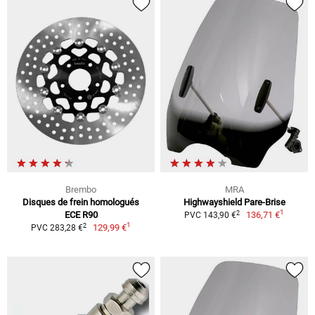
Brembo
MRA
Disques de frein homologués
Highwayshield Pare-Brise
1
2
ECE R90
136,71 €
PVC 143,90 €
1
2
129,99 €
PVC 283,28 €