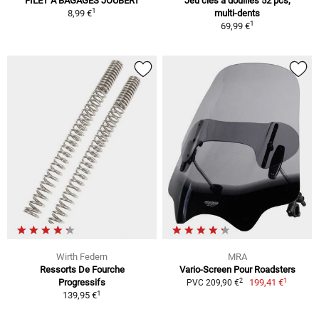
FILET À BAGAGES JOUBERT
Jeu clés à douilles 52 pcs,
1
8,99 €
multi-dents
1
69,99 €
Wirth Federn
MRA
Ressorts De Fourche
Vario-Screen Pour Roadsters
1
2
Progressifs
199,41 €
PVC 209,90 €
1
139,95 €