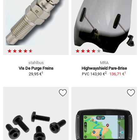
stahlbus
MRA
Vis De Purge Freins
Highwayshield Pare-Brise
1
1
2
29,95 €
136,71 €
PVC 143,90 €