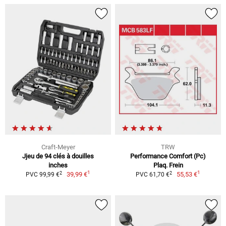
Craft-Meyer
TRW
Jjeu de 94 clés à douilles
Performance Comfort (Pc)
inches
Plaq. Frein
1
1
2
2
39,99 €
55,53 €
PVC 99,99 €
PVC 61,70 €