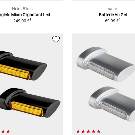
HeinzBikes
saito
nglets Micro Clignotant Led
Batterie Au Gel
1
1
249,00 €
69,99 €