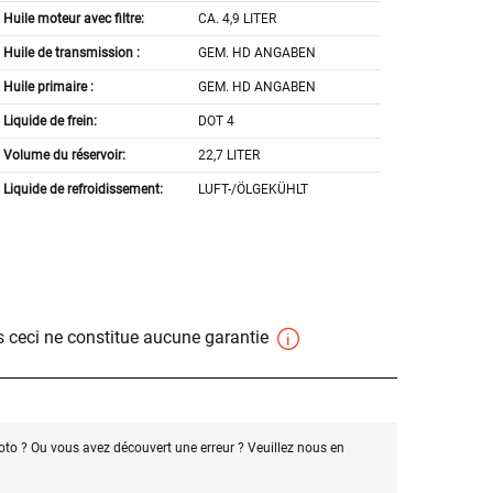
Huile moteur avec filtre:
CA. 4,9 LITER
Huile de transmission :
GEM. HD ANGABEN
Huile primaire :
GEM. HD ANGABEN
Liquide de frein:
DOT 4
Volume du réservoir:
22,7 LITER
Liquide de refroidissement:
LUFT-/ÖLGEKÜHLT
 ceci ne constitue aucune garantie
oto ? Ou vous avez découvert une erreur ? Veuillez nous en