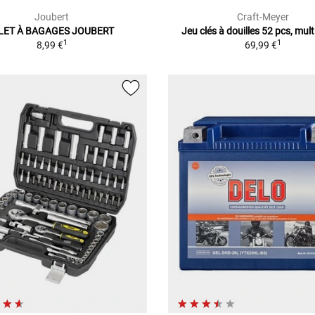
Joubert
Craft-Meyer
ILET À BAGAGES JOUBERT
Jeu clés à douilles 52 pcs, mul
1
1
8,99 €
69,99 €