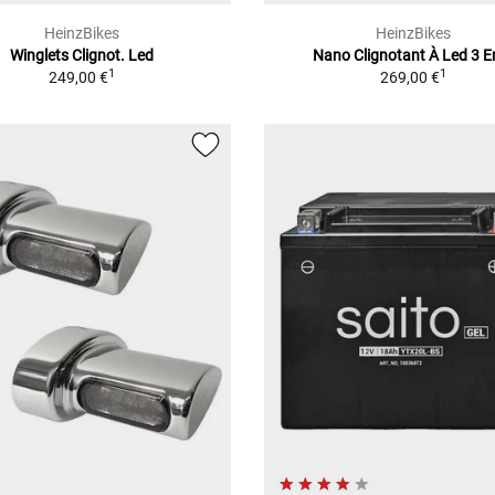
HeinzBikes
HeinzBikes
Winglets Clignot. Led
Nano Clignotant À Led 3 E
1
1
249,00 €
269,00 €