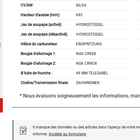
CV/kW:
86/64
Hauteur d'assise (mm):
695
Jeu de soupape (activé):
HYDROSTÖSSEL
Jeu de soupape (désactivé):
HYDROSTÖSSEL
Hélice du carburateur:
EINSPRITZUNG
Bougie d'allumage 1:
NGK CR9EB
Bougie d'allumage 2:
NGK CR9EIX
Ø tube de fourche :
49 MM TELEGABEL
Chaîne/Transmission finale:
ZAHNRIEMEN
* Nous évaluons soigneusement les informations, mais
Il manque des données ou des articles dans l'aperçu de votre m
informer.
Accéder au formulaire