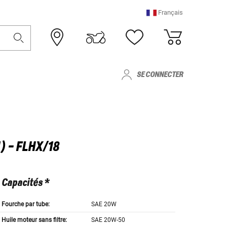
Français
SE CONNECTER
) - FLHX/18
Capacités *
Fourche par tube:
SAE 20W
Huile moteur sans filtre:
SAE 20W-50