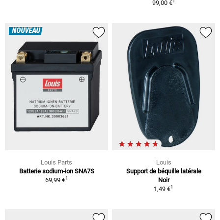
1
99,00 €
NOUVEAU
Louis Parts
Louis
Batterie sodium-ion SNA7S
Support de béquille latérale
1
69,99 €
Noir
1
1,49 €