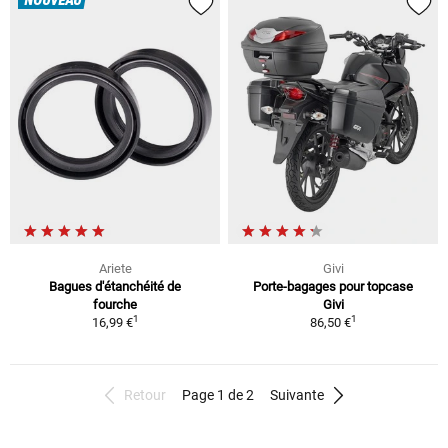
NOUVEAU
Ariete
Givi
Bagues d'étanchéité de
Porte-bagages pour topcase
fourche
Givi
1
1
16,99 €
86,50 €
Retour
Page 1 de 2
Suivante