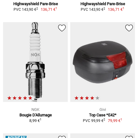
Highwayshield Pare-Brise
Highwayshield Pare-Brise
1
1
2
2
136,71 €
136,71 €
PVC 143,90 €
PVC 143,90 €
NGK
Givi
Bougie D'Allumage
Top Case *E42*
1
1
2
8,99 €
79,99 €
PVC 99,99 €