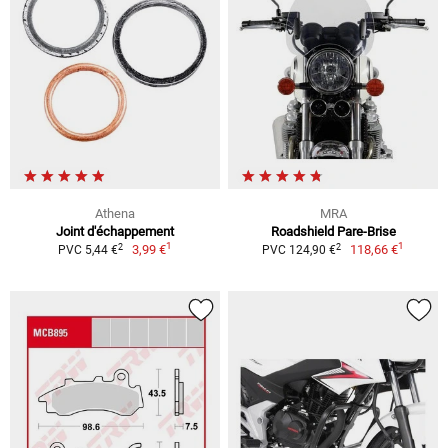
Athena
MRA
Joint d'échappement
Roadshield Pare-Brise
1
1
2
2
3,99 €
118,66 €
PVC 5,44 €
PVC 124,90 €