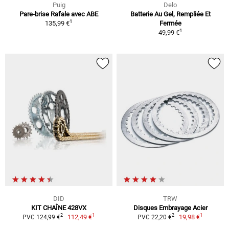
Puig
Delo
Pare-brise Rafale avec ABE
Batterie Au Gel, Rempliée Et
1
135,99 €
Fermée
1
49,99 €
DID
TRW
KIT CHAÎNE 428VX
Disques Embrayage Acier
1
1
2
2
112,49 €
19,98 €
PVC 124,99 €
PVC 22,20 €