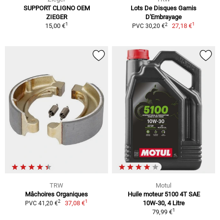
SUPPORT CLIGNO OEM
Lots De Disques Garnis
ZIEGER
D'Embrayage
1
1
2
15,00 €
27,18 €
PVC 30,20 €
TRW
Motul
Mâchoires Organiques
Huile moteur 5100 4T SAE
1
2
37,08 €
10W-30, 4 Litre
PVC 41,20 €
1
79,99 €