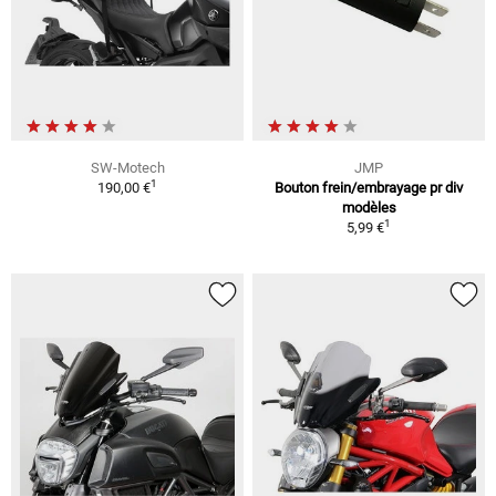
SW-Motech
JMP
1
190,00 €
Bouton frein/embrayage pr div
modèles
1
5,99 €