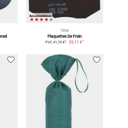
TRW
rsel
Plaquettes De Frein
1
35,11 €
2
PVC 41,70 €