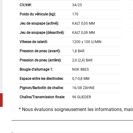
CV/kW:
34/25
Poids du véhicule (kg):
170
Jeu de soupape (activé):
KALT 0,05 MM
Jeu de soupape (désactivé):
KALT 0,08 MM
Vitesse de ralenti:
1200 ± 100 U/MIN
Pression de pneu (avant):
1,8 BAR
Pression de pneu (arrière):
2,0 (2,4) BAR
Bougie d'allumage 1:
NGK B8ES
Espace entre les électrodes:
0,7-0,8 MM
Pignon/Barbotin de chaîne:
16/38 ZÄHNE
Chaîne/Transmission finale:
96 GLIEDER
* Nous évaluons soigneusement les informations, mais