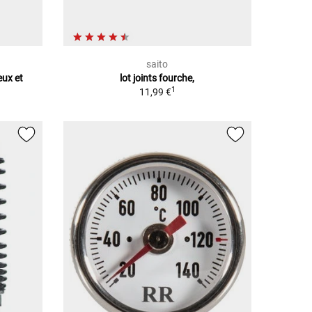
saito
eux et
lot joints fourche,
1
11,99 €