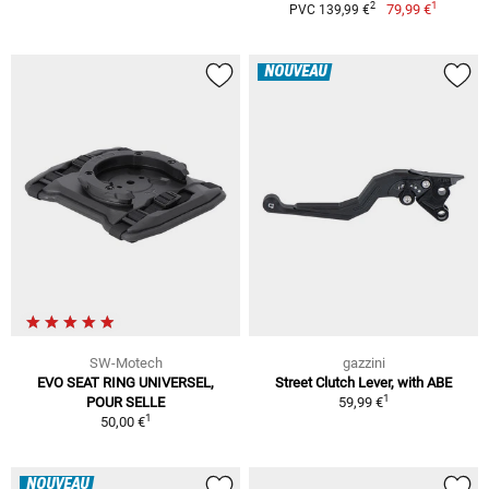
1
2
79,99 €
PVC 139,99 €
NOUVEAU
SW-Motech
gazzini
EVO SEAT RING UNIVERSEL,
Street Clutch Lever, with ABE
1
POUR SELLE
59,99 €
1
50,00 €
NOUVEAU