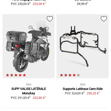
1
1
2
223,00 €
39,99 €
PVC 230,00 €
Givi
Givi
SUPP VALISE LATÉRALE
Supports Latéraux Cam-Side
1
2
Monokey
259,20 €
PVC 324,00 €
1
2
232,80 €
PVC 291,00 €