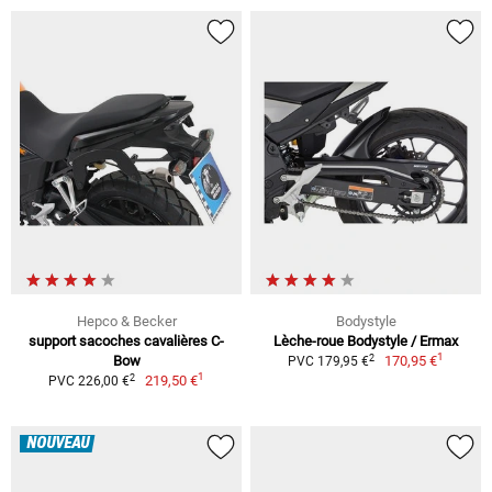
Hepco & Becker
Bodystyle
support sacoches cavalières C-
Lèche-roue Bodystyle / Ermax
1
2
Bow
170,95 €
PVC 179,95 €
1
2
219,50 €
PVC 226,00 €
NOUVEAU