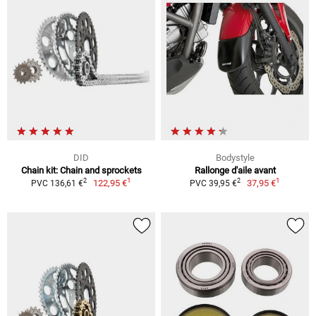
DID
Bodystyle
Chain kit: Chain and sprockets
Rallonge d'aile avant
1
1
2
2
122,95 €
37,95 €
PVC 136,61 €
PVC 39,95 €