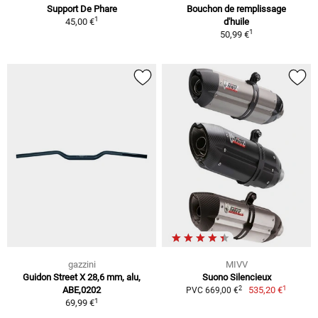
Support De Phare
Bouchon de remplissage
1
45,00 €
d'huile
1
50,99 €
gazzini
MIVV
Guidon Street X 28,6 mm, alu,
Suono Silencieux
1
2
ABE,0202
535,20 €
PVC 669,00 €
1
69,99 €