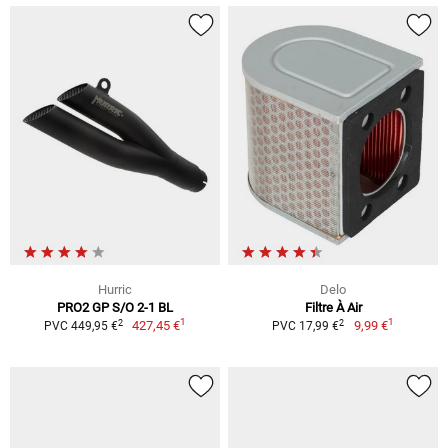
Hurric
Delo
PRO2 GP S/O 2-1 BL
Filtre À Air
1
1
2
2
427,45 €
9,99 €
PVC 449,95 €
PVC 17,99 €