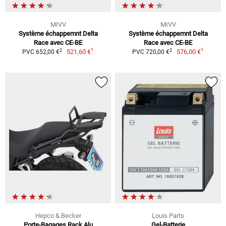
MIVV
MIVV
Système échappemnt Delta
Système échappemnt Delta
Race avec CE-BE
Race avec CE-BE
1
1
2
2
521,60 €
576,00 €
PVC 652,00 €
PVC 720,00 €
Hepco & Becker
Louis Parts
Porte-Bagages Rack Alu
Gel-Batterie