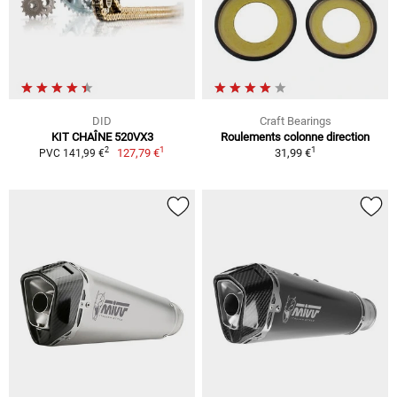
DID
Craft Bearings
KIT CHAÎNE 520VX3
Roulements colonne direction
1
1
2
127,79 €
31,99 €
PVC 141,99 €