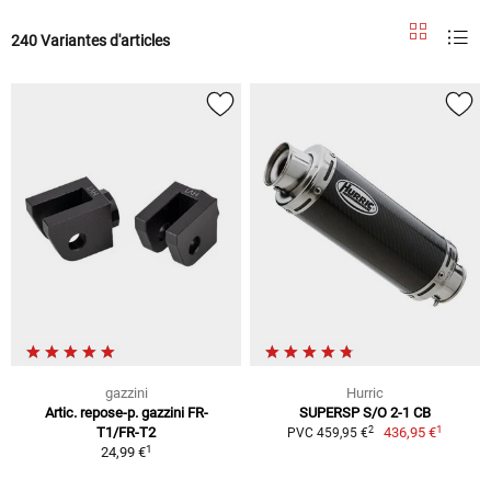
240 Variantes d'articles
gazzini
Hurric
Artic. repose-p. gazzini FR-
SUPERSP S/O 2-1 CB
1
2
T1/FR-T2
436,95 €
PVC 459,95 €
1
24,99 €