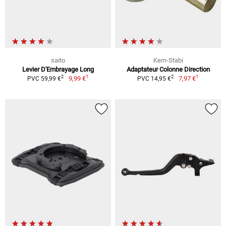
saito
Kern-Stabi
Levier D'Embrayage Long
Adaptateur Colonne Direction
1
1
2
2
9,99 €
7,97 €
PVC 59,99 €
PVC 14,95 €