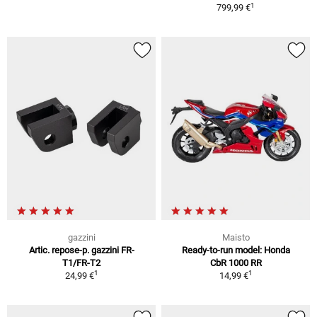
1
799,99 €
gazzini
Maisto
Artic. repose-p. gazzini FR-
Ready-to-run model: Honda
T1/FR-T2
CbR 1000 RR
1
1
24,99 €
14,99 €