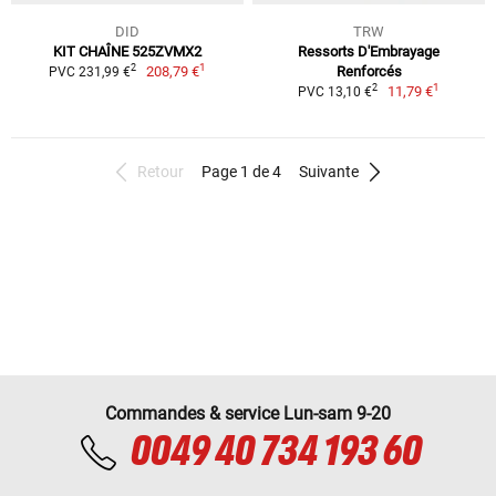
DID
TRW
KIT CHAÎNE 525ZVMX2
Ressorts D'Embrayage
1
2
208,79 €
Renforcés
PVC 231,99 €
1
2
11,79 €
PVC 13,10 €
Retour
Page 1 de 4
Suivante
Commandes & service Lun-sam 9-20
0049 40 734 193 60