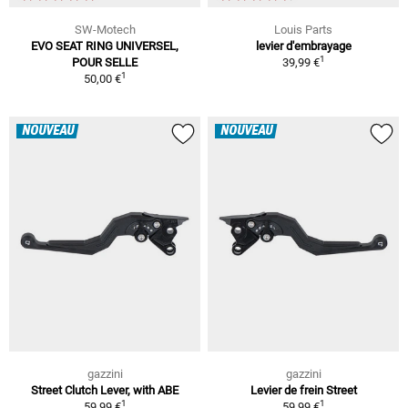
SW-Motech
Louis Parts
EVO SEAT RING UNIVERSEL,
levier d'embrayage
1
POUR SELLE
39,99 €
1
50,00 €
NOUVEAU
NOUVEAU
gazzini
gazzini
Street Clutch Lever, with ABE
Levier de frein Street
1
1
59,99 €
59,99 €