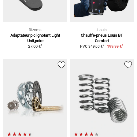
Rizoma
Louis
Adaptateur p.clignotant Light
Chauffe-pneus Louis BT
Unit,paire
Comfort
1
1
2
27,00 €
199,99 €
PVC 349,00 €