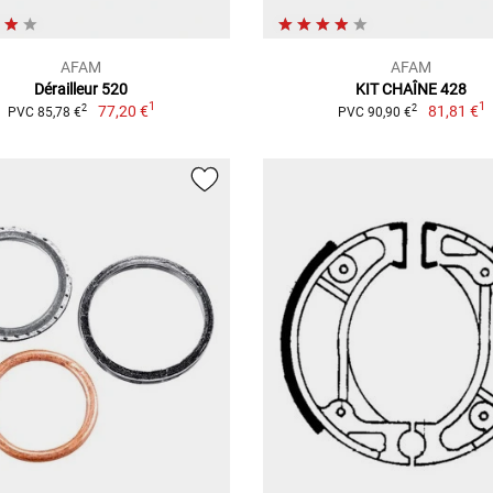
AFAM
AFAM
Dérailleur 520
KIT CHAÎNE 428
1
1
77,20 €
81,81 €
2
2
PVC 85,78 €
PVC 90,90 €