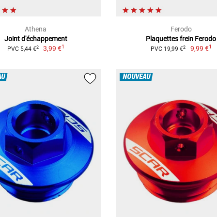
Athena
Ferodo
Joint d'échappement
Plaquettes frein Ferodo
1
1
3,99 €
9,99 €
2
2
PVC 5,44 €
PVC 19,99 €
AU
NOUVEAU