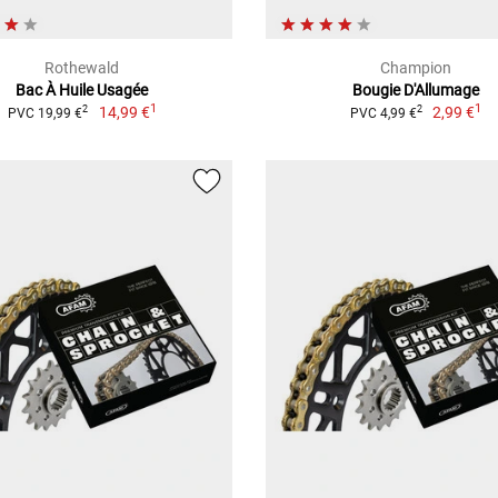
Rothewald
Champion
Bac À Huile Usagée
Bougie D'Allumage
1
1
14,99 €
2,99 €
2
2
PVC 19,99 €
PVC 4,99 €