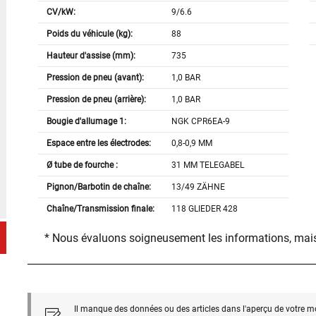
CV/kW:
9/6.6
Poids du véhicule (kg):
88
Hauteur d'assise (mm):
735
Pression de pneu (avant):
1,0 BAR
Pression de pneu (arrière):
1,0 BAR
Bougie d'allumage 1:
NGK CPR6EA-9
Espace entre les électrodes:
0,8-0,9 MM
Ø tube de fourche :
31 MM TELEGABEL
Pignon/Barbotin de chaîne:
13/49 ZÄHNE
Chaîne/Transmission finale:
118 GLIEDER 428
* Nous évaluons soigneusement les informations, mais
Il manque des données ou des articles dans l'aperçu de votre m