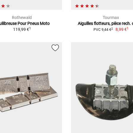
Rothewald
Tourmax
uilibreuse Pour Pneus Moto
Aiguilles flotteurs, pièce rech. 
1
1
119,99 €
8,99 €
2
PVC 9,44 €