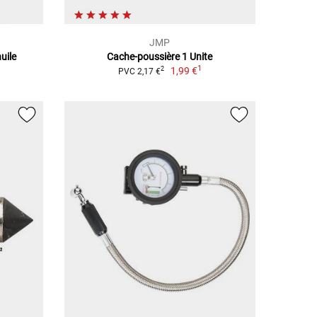
JMP
uile
Cache-poussière 1 Unite
1
1,99 €
2
PVC 2,17 €