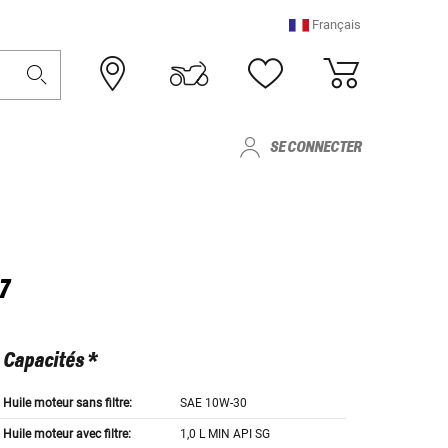
Français
SE CONNECTER
7
Capacités *
Huile moteur sans filtre:
SAE 10W-30
Huile moteur avec filtre:
1,0 L MIN API SG