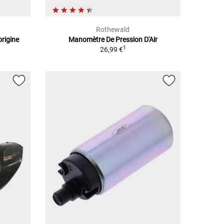
Rothewald
origine
Manomètre De Pression D'Air
1
26,99 €