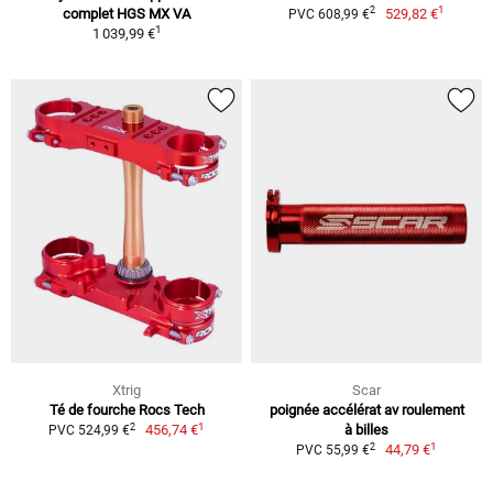
1
2
complet HGS MX VA
529,82 €
PVC 608,99 €
1
1 039,99 €
Xtrig
Scar
Té de fourche Rocs Tech
poignée accélérat av roulement
1
2
456,74 €
à billes
PVC 524,99 €
1
2
44,79 €
PVC 55,99 €