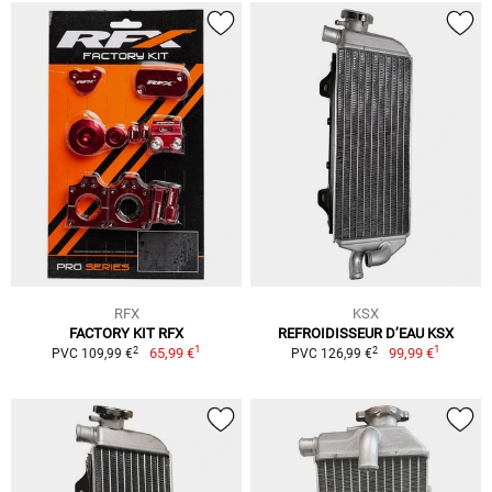
RFX
KSX
FACTORY KIT RFX
REFROIDISSEUR D’EAU KSX
1
1
2
2
65,99 €
99,99 €
PVC 109,99 €
PVC 126,99 €