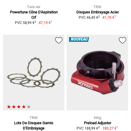
Twin Air
TRW
Powertune Cône D'Aspiration
Disques Embrayage Acier
1
2
Crf
41,76 €
PVC 46,40 €
1
2
47,19 €
PVC 58,99 €
NOUVEAU
TRW
Xtrig
Lots De Disques Garnis
Preload Adjuster
1
2
D'Embrayage
180,27 €
PVC 188,99 €