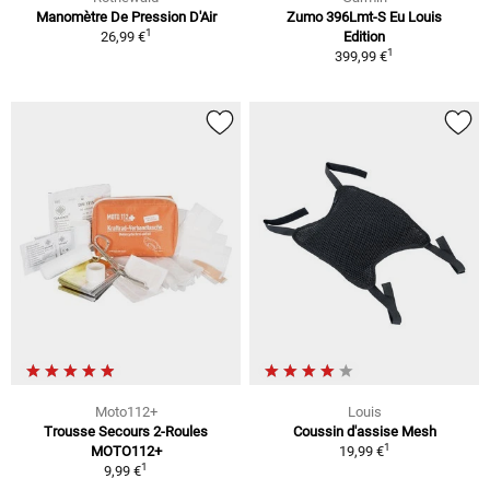
Manomètre De Pression D'Air
Zumo 396Lmt-S Eu Louis
1
26,99 €
Edition
1
399,99 €
Moto112+
Louis
Trousse Secours 2-Roules
Coussin d'assise Mesh
1
MOTO112+
19,99 €
1
9,99 €