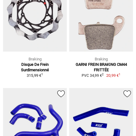
Braking
Braking
Disque De Frein
GARNI FREIN BRAKING CM44
Surdimensionné
FRITTÉE
1
1
2
315,99 €
20,99 €
PVC 34,99 €