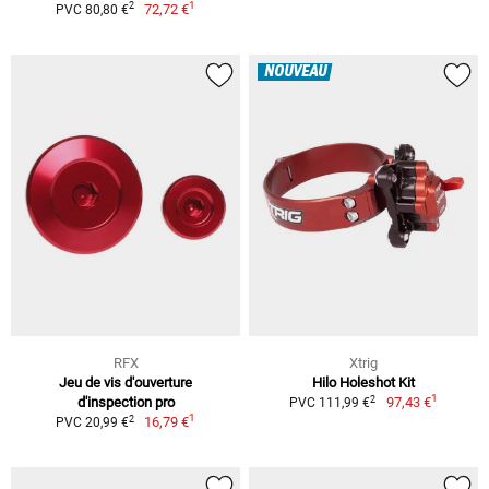
1
2
72,72 €
PVC 80,80 €
NOUVEAU
RFX
Xtrig
Jeu de vis d'ouverture
Hilo Holeshot Kit
1
2
d'inspection pro
97,43 €
PVC 111,99 €
1
2
16,79 €
PVC 20,99 €