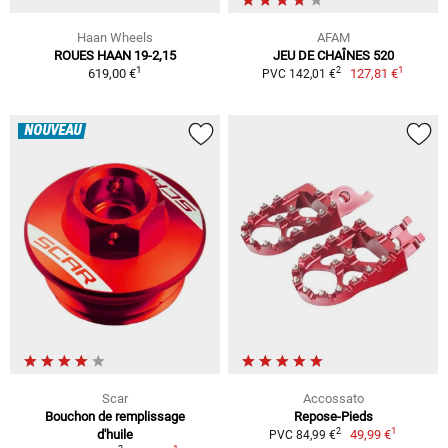
Haan Wheels
AFAM
ROUES HAAN 19-2,15
JEU DE CHAÎNES 520
1
1
2
619,00 €
127,81 €
PVC 142,01 €
NOUVEAU
Scar
Accossato
Bouchon de remplissage
Repose-Pieds
1
2
d'huile
49,99 €
PVC 84,99 €