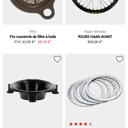
RFX
Haan Wheels
Pro couvercle de filtre à huile
ROUES HAAN AVANT
1
1
2
35,19 €
569,00 €
PVC 43,99 €