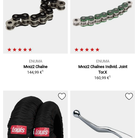
ENUMA
ENUMA
Mvxz2 Chaîne
Mvxz2 Chaînes Individ. Joint
1
144,99 €
Tor.X
1
160,99 €