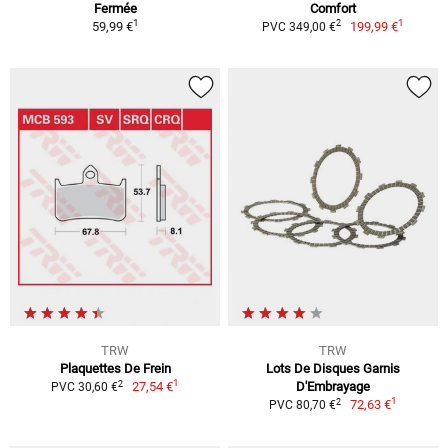
Fermée
Comfort
1
1
2
59,99 €
199,99 €
PVC 349,00 €
TRW
TRW
Plaquettes De Frein
Lots De Disques Garnis
1
2
27,54 €
D'Embrayage
PVC 30,60 €
1
2
72,63 €
PVC 80,70 €