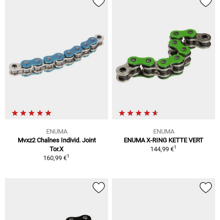
ENUMA
ENUMA
Mvxz2 Chaînes Individ. Joint
ENUMA X-RING KETTE VERT
1
Tor.X
144,99 €
1
160,99 €