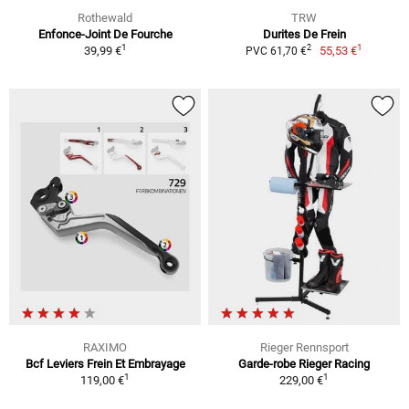
Rothewald
TRW
Enfonce-Joint De Fourche
Durites De Frein
1
1
2
39,99 €
55,53 €
PVC 61,70 €
RAXIMO
Rieger Rennsport
Bcf Leviers Frein Et Embrayage
Garde-robe Rieger Racing
1
1
119,00 €
229,00 €