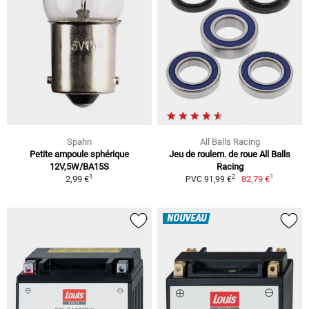
Spahn
All Balls Racing
Petite ampoule sphérique
Jeu de roulem. de roue All Balls
12V,5W/BA15S
Racing
1
1
2
2,99 €
82,79 €
PVC 91,99 €
NOUVEAU