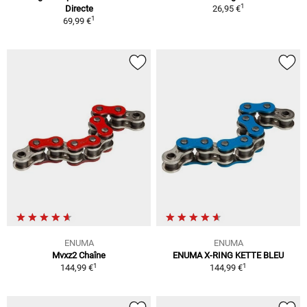
1
Directe
26,95 €
1
69,99 €
ENUMA
ENUMA
Mvxz2 Chaîne
ENUMA X-RING KETTE BLEU
1
1
144,99 €
144,99 €