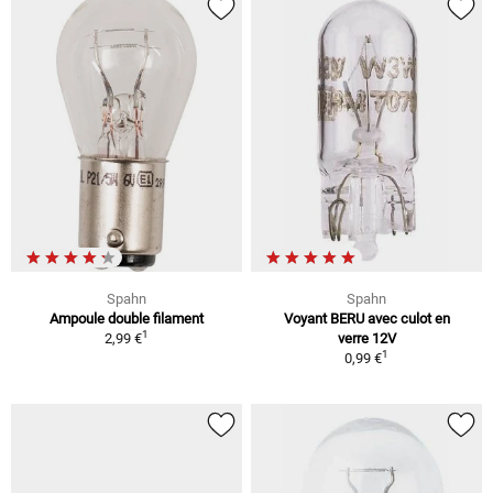
Spahn
Spahn
Ampoule double filament
Voyant BERU avec culot en
1
2,99 €
verre 12V
1
0,99 €