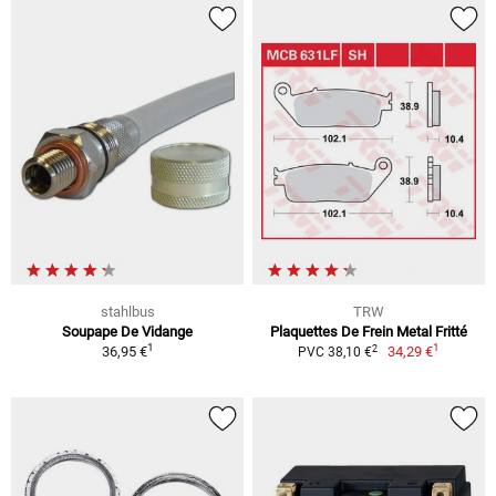
stahlbus
TRW
Soupape De Vidange
Plaquettes De Frein Metal Fritté
1
1
2
36,95 €
34,29 €
PVC 38,10 €