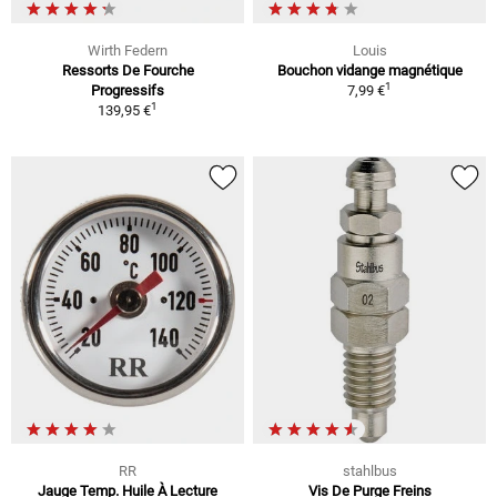
Wirth Federn
Louis
Ressorts De Fourche
Bouchon vidange magnétique
1
Progressifs
7,99 €
1
139,95 €
RR
stahlbus
Jauge Temp. Huile À Lecture
Vis De Purge Freins