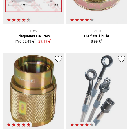
TRW
Louis
Plaquettes De Frein
Clé filtre à huile
1
1
2
29,19 €
8,99 €
PVC 32,43 €