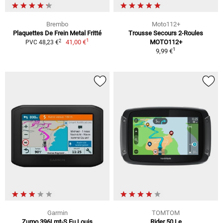
Brembo
Moto112+
Plaquettes De Frein Metal Fritté
Trousse Secours 2-Roules
1
2
41,00 €
MOTO112+
PVC 48,23 €
1
9,99 €
Garmin
TOMTOM
Zumo 396Lmt-S Eu Louis
Rider 50 Le