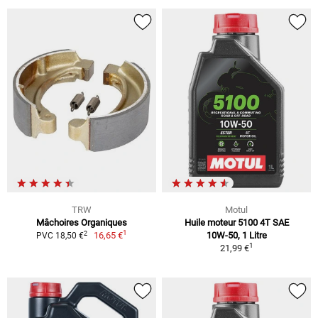
TRW
Motul
Mâchoires Organiques
Huile moteur 5100 4T SAE
1
2
16,65 €
10W-50, 1 Litre
PVC 18,50 €
1
21,99 €