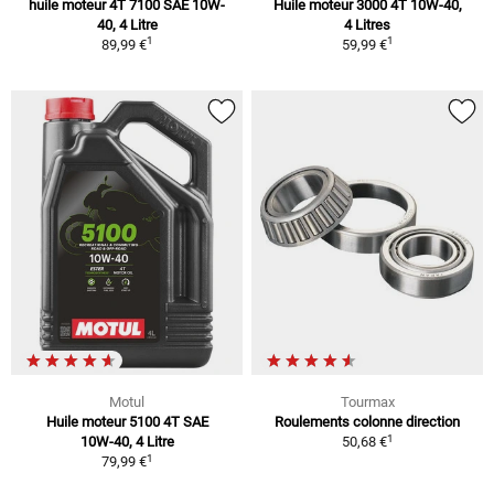
huile moteur 4T 7100 SAE 10W-
Huile moteur 3000 4T 10W-40,
40, 4 Litre
4 Litres
1
1
89,99 €
59,99 €
Motul
Tourmax
Huile moteur 5100 4T SAE
Roulements colonne direction
1
10W-40, 4 Litre
50,68 €
1
79,99 €