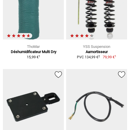
ThoMar
YSS Suspension
Déshumidificateur Multi Dry
Aamortisseur
1
1
2
15,99 €
79,99 €
PVC 134,99 €