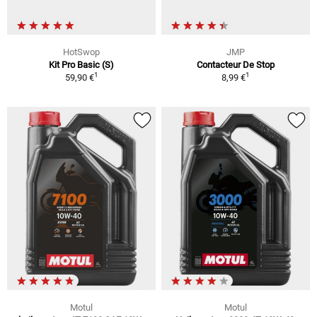
HotSwop
JMP
Kit Pro Basic (S)
Contacteur De Stop
1
1
59,90 €
8,99 €
Motul
Motul